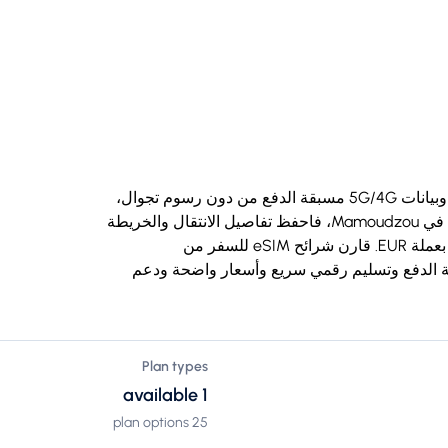
اشترِ شريحة eSIM للسفر إلى مايوت بتسليم رقمي وبيانات 5G/4G مسبقة الدفع من دون رسوم تجوال،
ومتوافقة مع iPhone وAndroid. إذا كان مسارك يبدأ في Mamoudzou، فاحفظ تفاصيل الانتقال والخريطة
دون اتصال قبل الوصول؛ وقد تكون الرسوم المحلية بعملة EUR. قارن شرائح eSIM للسفر من
 مع بيانات مسبقة الدفع وتسليم رقمي سريع وأسعار واضحة ودعم
Plan types
1 available
25 plan options