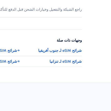
راجع الشبكة والتفعيل وخيارات الشحن قبل الدفع للتأك
وجهات ذات صلة
شرائح eSIM لـ جنوب أفريقيا
→
شرائح eSIM لـ السودان
شرائح eSIM لـ تنزانيا
→
شرائح eSIM لـ تونس