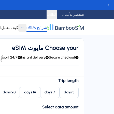
›
شخصي
للأعمال
الطلاب
شرائح eSIM
كيف تعمل
ا
عودة
Choose your مايوت eSIM
24/7 support
Instant delivery
Secure checkout
4/7 support
Connect to Orange
Instant delivery (email/QR)
arting price
Trip length
$‏8.95
20 days
14 days
7 days
3 days
Select data amount