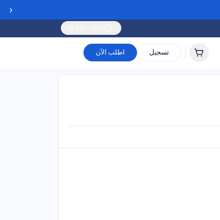
‹
AR - USD ($)
تسجيل
اطلب الآن
Validity
Up to 30 days