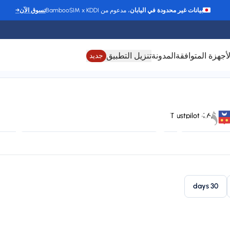
بيانات غير محدودة في اليابان
، مدعوم من BambooSIM x KDDI
تسوق الآن
→
لأجهزة المتوافقة
المدونة
تنزيل التطبيق
جديد
شرائح eSIM لـ مايوت
4.6/5 Trustpilot
2
Plan types
St
1 available
30 days