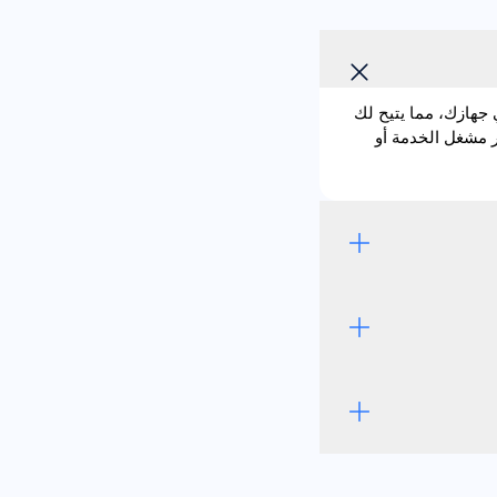
 وهي مدمجة مباشرة في جهازك، مما يتيح لك
ى إدخال بطاقة SIM فعلية. باستخدام eSIM يصبح تغيير مشغل الخدمة أو