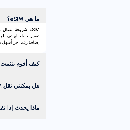
ما هي eSIM؟
إضافة رقم آخر أسهل بك
كيف أقوم بتثبيت eSIM؟
هل يمكنني نقل eSIM من جهاز إلى آخر؟
ماذا يحدث إذا نف