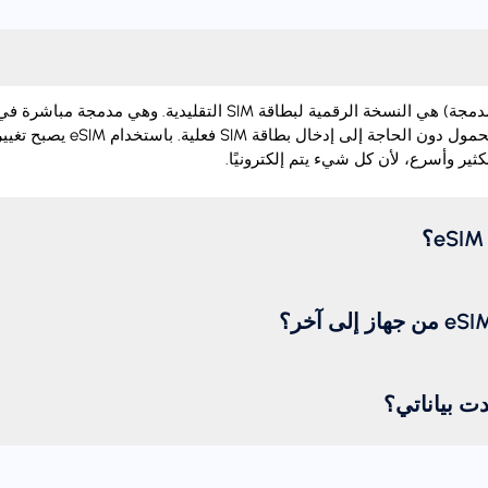
‏eSIM (شريحة اتصال مدمجة) هي النسخة الرقمية لبطاقة SIM التقليدية.
تفعيل خطة الهاتف المحمول دون الحاجة إل
ثير وأسرع، لأن كل شيء يتم إلكترونيًا.
دت بياناتي؟