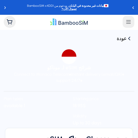
‹
›
بيانات غير محدودة في اليابان
، مدعوم من BambooSIM x KDDI
تسوق الآن
→
عودة
شرائح eSIM لـ موناكو
Connect to Monaco Telecom
Instant delivery (email/QR)
24/7 support
Plan types
Starting price
$‏18.95
1 available
Validity
Up to 30 days