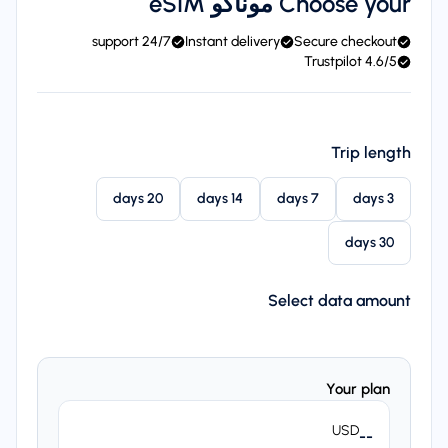
Choose your موناكو eSIM
24/7 support
Instant delivery
Secure checkout
4.6/5 Trustpilot
Trip length
20 days
14 days
7 days
3 days
30 days
Select data amount
Your plan
USD
--