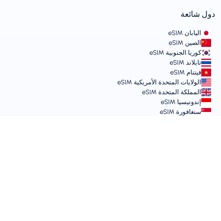
دول شائعة
اليابان eSIM
الصين eSIM
كوريا الجنوبية eSIM
تايلاند eSIM
فيتنام eSIM
الولايات المتحدة الأمريكية eSIM
المملكة المتحدة eSIM
إندونيسيا eSIM
سنغافورة eSIM
الشروط والسياسات
شروط الخدمة
سياسة الاستخدام المقبول
سياسة الخصوصية
Vulnerability Disclosure Policy