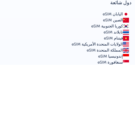
دول شائعة
اليابان eSIM
الصين eSIM
كوريا الجنوبية eSIM
تايلاند eSIM
فيتنام eSIM
الولايات المتحدة الأمريكية eSIM
المملكة المتحدة eSIM
إندونيسيا eSIM
سنغافورة eSIM
الشروط والسياسات
شروط الخدمة
سياسة الاستخدام المقبول
سياسة الخصوصية
Vulnerability Disclosure Policy
مركز الدعم