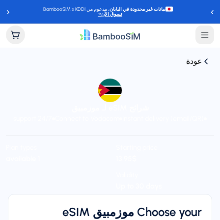
‹
›
بيانات غير محدودة في اليابان
، مدعوم من BambooSIM x KDDI
تسوق الآن
→
عودة
شرائح eSIM لـ موزمبيق
24/7 support
Connect to Vodacom
Instant delivery (email/QR)
Plan types
Starting price
$‏13.95
1 available
Validity
Up to 30 days
Choose your موزمبيق eSIM