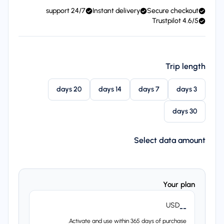
24/7 support
Instant delivery
Secure checkout
4.6/5 Trustpilot
Trip length
20 days
14 days
7 days
3 days
30 days
Select data amount
Your plan
USD
--
Activate and use within 365 days of purchase.