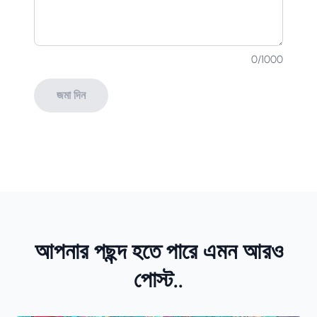
0
/1000
জমা দিন
আপনার পছন্দ হতে পারে এমন আরও
পোস্ট..