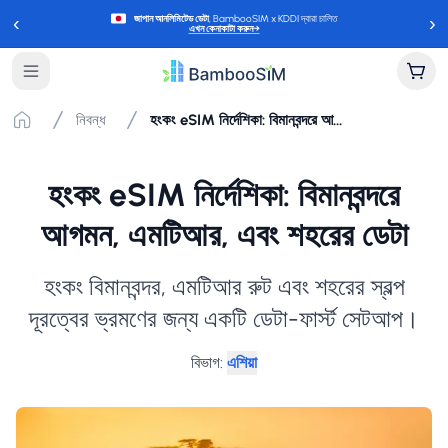
‹
›
জাপান আনলিমিটেড ডেটা
, BambooSIM x KDDI দ্বারা চালিত
এখন কেনাকাটা করুন
→
নিবন্ধ
হংকং eSIM নির্দেশিকা: বিমানবন্দরে আগমন, এমটিআর, এবং শহরের ডেটা
হংকং eSIM নির্দেশিকা: বিমানবন্দরে
আগমন, এমটিআর, এবং শহরের ডেটা
হংকং বিমানবন্দর, এমটিআর রুট এবং শহরের স্বল্প
দূরত্বের ভ্রমণের জন্য একটি ডেটা-ফার্স্ট সেটআপ।
বিভাগ
:
এশিয়া