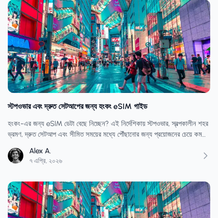
স্টপওভার এবং দ্রুত সেটআপের জন্য হংকং eSIM গাইড
হংকং-এর জন্য eSIM ডেটা বেছে নিচ্ছেন? এই নির্দেশিকায় স্টপওভার, স্বল্পকালীন শহর
ভ্রমণ, দ্রুত সেটআপ এবং সীমিত সময়ের মধ্যে পৌঁছানোর জন্য প্রয়োজনের চেয়ে কম
ডেটা কেনা এড়ানোর উপায় আলোচনা করা হয়েছে।
Alex A.
৭ এপ্রি, ২০২৬