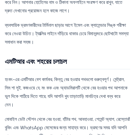
করে নিন। আপনার হোটেলের নাম ও ঠিকানা অফলাইনে সংরক্ষণ করে রাখুন, যাতে
দ্রুত দেখানোর প্রয়োজন হলে কাজে লাগে।
ব্যবসায়িক ভ্রমণকারীদের টার্মিনাল ছাড়ার আগে ইমেল এবং ক্যালেন্ডার সিঙ্ক পরীক্ষা
করে নেওয়া উচিত। ট্যাক্সির লাইনে দাঁড়িয়ে থাকার চেয়ে বিমানবন্দরে ছোটখাটো সমস্যা
সমাধান করা সহজ।
এমটিআর এবং শহরের চলাচল
হংকং-এর এমটিআর বেশ কার্যকর, কিন্তু বের হওয়ার পথগুলো গুরুত্বপূর্ণ। সেন্ট্রাল,
সিম শা সুই, কজওয়ে বে, মং কক এবং অ্যাডমিরালটি থেকে বের হওয়ার পথ আপনাকে
ভুল দিকে পাঠিয়ে দিতে পারে, যদি আপনি খুব তাড়াতাড়ি মানচিত্র দেখা বন্ধ করে
দেন।
মোবাইল ডেটা স্টেশন থেকে বের হওয়া, হাঁটার পথ, আবহাওয়া, পেমেন্ট অ্যাপ, রেস্তোরাঁ
বুকিং এবং WhatsApp মেসেজের জন্য সাহায্য করে। ভ্রমণের সময় যদি আপনি