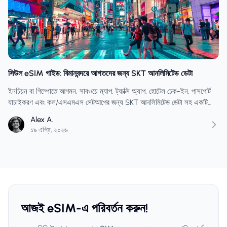
সিউল eSIM গাইড: বিমানবন্দরে আগতদের জন্য SKT আনলিমিটেড ডেটা
ইনচিয়ন বা গিম্পোতে আগমন, সাবওয়ে ম্যাপ, ট্যাক্সি অ্যাপ, হোটেল চেক-ইন, পাসপোর্ট
যাচাইকরণ এবং কল/এসএমএস সেটআপের জন্য SKT আনলিমিটেড ডেটা সহ একটি
সিউল eSIM প্ল্যান করুন।
Alex A.
১৯ এপ্রি, ২০২৬
আজই eSIM-এ পরিবর্তন করুন!