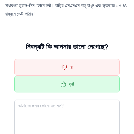
সাধারণত ডুয়াল-সিম ফোনে হ্যাঁ। বাড়ির এসএমএস চালু রাখুন এবং ভ্রমণের eSIM
মাধ্যমে ডেটা পাঠান।
নিবন্ধটি কি আপনার ভালো লেগেছে?
না
হ্যাঁ