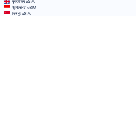
যুক্তরাজ্য eSIM
ইন্দোনেশিয়া eSIM
সিঙ্গাপুর eSIM
শর্তাবলী ও নীতিমালা
সার্ভিসের শর্তাবলী
গ্রহণযোগ্য ব্যবহার নীতি
গোপনীয়তা নীতি
Vulnerability Disclosure Policy
সাপোর্ট সেন্টার
ডিভাইস সামঞ্জস্যতা
সাপোর্ট আর্টিকেল
টিকিট সাবমিট করুন
সাইট ম্যাপ