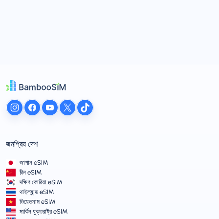
জনপ্রিয় দেশ
জাপান eSIM
চীন eSIM
দক্ষিণ কোরিয়া eSIM
থাইল্যান্ড eSIM
ভিয়েতনাম eSIM
মার্কিন যুক্তরাষ্ট্র eSIM