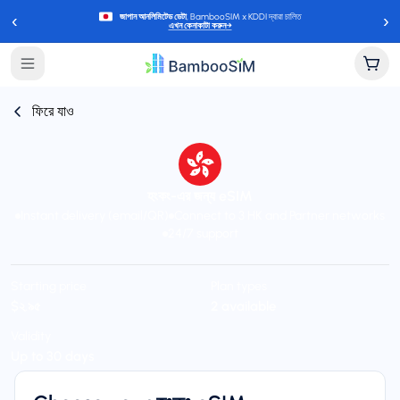
‹
›
জাপান আনলিমিটেড ডেটা
, BambooSIM x KDDI দ্বারা চালিত
এখন কেনাকাটা করুন
→
ফিরে যাও
হংকং-এর জন্য eSIM
Instant delivery (email/QR)
Connect to 3 HK and Partner networks
24/7 support
Starting price
Plan types
$২.৯৫
2 available
Validity
Up to 30 days