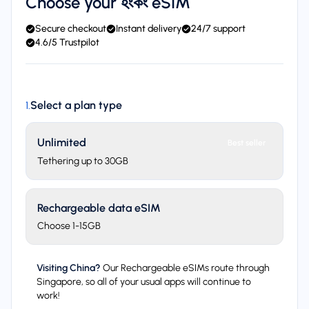
Choose your হংকং eSIM
Secure checkout
Instant delivery
24/7 support
4.6/5 Trustpilot
Select a plan type
1
.
Unlimited
Best seller
Tethering up to 30GB
Rechargeable data eSIM
Choose 1-15GB
Visiting China?
Our Rechargeable eSIMs route through
Singapore, so all of your usual apps will continue to
work!