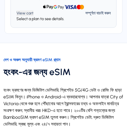
View cart
সম্পূর্ণতা যাচাই করুন
Select a plan to see details.
দেশ ও অঞ্চল অনুযায়ী ভ্রমণ eSIM প্ল্যান
হংকং-এর জন্য eSIM
হংকং ভ্রমণের জন্য ডিজিটাল ডেলিভারি, প্রিপেইড 5G/4G ডেটা ও রোমিং ফি ছাড়া
eSIM কিনুন। iPhone ও Android-এ ব্যবহারযোগ্য। আপনার যাত্রা City of
Victoria থেকে শুরু হলে পৌঁছানোর আগে ট্রান্সফারের তথ্য ও অফলাইন মানচিত্র
সংরক্ষণ করুন; স্থানীয় খরচ HKD-এ হতে পারে। ২০০টির বেশি গন্তব্যের জন্য
BambooSIM ভ্রমণ eSIM তুলনা করুন। প্রিপেইড ডেটা, দ্রুত ডিজিটাল
ডেলিভারি, স্বচ্ছ মূল্য এবং ২৪/৭ সহায়তা পান।