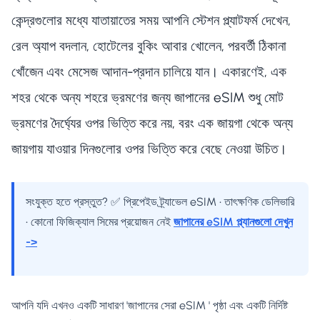
কেন্দ্রগুলোর মধ্যে যাতায়াতের সময় আপনি স্টেশন প্ল্যাটফর্ম দেখেন,
রেল অ্যাপ বদলান, হোটেলের বুকিং আবার খোলেন, পরবর্তী ঠিকানা
খোঁজেন এবং মেসেজ আদান-প্রদান চালিয়ে যান। একারণেই, এক
শহর থেকে অন্য শহরে ভ্রমণের জন্য জাপানের eSIM শুধু মোট
ভ্রমণের দৈর্ঘ্যের ওপর ভিত্তি করে নয়, বরং এক জায়গা থেকে অন্য
জায়গায় যাওয়ার দিনগুলোর ওপর ভিত্তি করে বেছে নেওয়া উচিত।
সংযুক্ত হতে প্রস্তুত? ✅ প্রিপেইড ট্র্যাভেল eSIM • তাৎক্ষণিক ডেলিভারি
• কোনো ফিজিক্যাল সিমের প্রয়োজন নেই
জাপানের eSIM প্ল্যানগুলো দেখুন
->
আপনি যদি এখনও একটি সাধারণ 'জাপানের সেরা eSIM ' পৃষ্ঠা এবং একটি নির্দিষ্ট