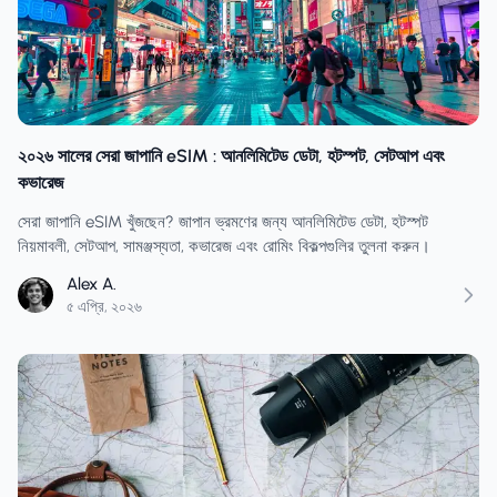
২০২৬ সালের সেরা জাপানি eSIM : আনলিমিটেড ডেটা, হটস্পট, সেটআপ এবং
কভারেজ
সেরা জাপানি eSIM খুঁজছেন? জাপান ভ্রমণের জন্য আনলিমিটেড ডেটা, হটস্পট
নিয়মাবলী, সেটআপ, সামঞ্জস্যতা, কভারেজ এবং রোমিং বিকল্পগুলির তুলনা করুন।
Alex A.
৫ এপ্রি, ২০২৬