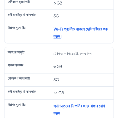
৩ GB
ণে
কা
ভা
চি
দ
র
ব্য
গ
ত্র
সূ
5G
আ
ব
ভ্র
বা
চ
কৃ
হা
মণ
আ
না
Wi-Fi প্রচলিত থাকলে ছোট পরিসরে শুরু
তি
র
কা
প
বি
করুন।
রী
লো
ন্দু
ড
টোকিও + কিয়োটো, ৫-৭ দিন
৩ GB
5G
১০ GB
স্থানান্তরের দিনগুলির জন্য বাফার যোগ
করুন