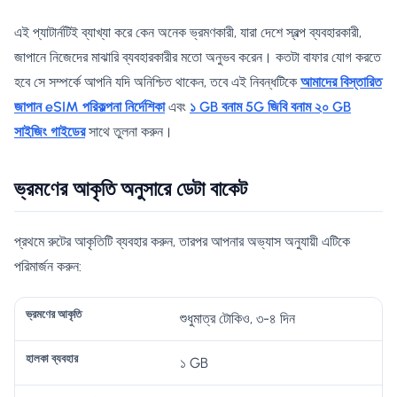
এই প্যাটার্নটিই ব্যাখ্যা করে কেন অনেক ভ্রমণকারী, যারা দেশে স্বল্প ব্যবহারকারী,
জাপানে নিজেদের মাঝারি ব্যবহারকারীর মতো অনুভব করেন। কতটা বাফার যোগ করতে
হবে সে সম্পর্কে আপনি যদি অনিশ্চিত থাকেন, তবে এই নিবন্ধটিকে
আমাদের বিস্তারিত
জাপান eSIM পরিকল্পনা নির্দেশিকা
এবং
১ GB বনাম 5G জিবি বনাম ২০ GB
সাইজিং গাইডের
সাথে তুলনা করুন।
ভ্রমণের আকৃতি অনুসারে ডেটা বাকেট
প্রথমে রুটের আকৃতিটি ব্যবহার করুন, তারপর আপনার অভ্যাস অনুযায়ী এটিকে
পরিমার্জন করুন:
ভা
শুধুমাত্র টোকিও, ৩-৪ দিন
বে
রী
নি
১ GB
ভ্র
হা
শি
মা
রা
ম
ল
র
ন
প