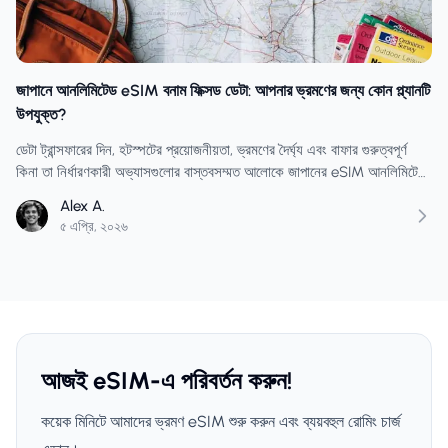
জাপানে আনলিমিটেড eSIM বনাম ফিক্সড ডেটা: আপনার ভ্রমণের জন্য কোন প্ল্যানটি
উপযুক্ত?
ডেটা ট্রান্সফারের দিন, হটস্পটের প্রয়োজনীয়তা, ভ্রমণের দৈর্ঘ্য এবং বাফার গুরুত্বপূর্ণ
কিনা তা নির্ধারণকারী অভ্যাসগুলোর বাস্তবসম্মত আলোকে জাপানের eSIM আনলিমিটেড
ও ফিক্সড-ডেটা বিকল্পগুলোর তুলনা করুন।
Alex A.
৫ এপ্রি, ২০২৬
আজই eSIM-এ পরিবর্তন করুন!
কয়েক মিনিটে আমাদের ভ্রমণ eSIM শুরু করুন এবং ব্যয়বহুল রোমিং চার্জ