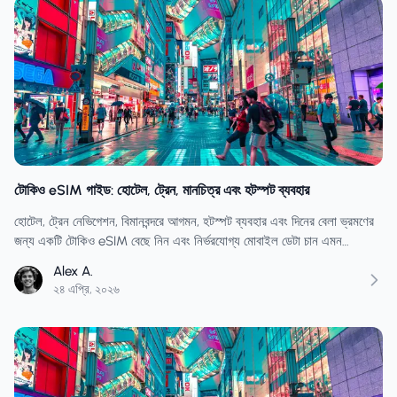
টোকিও eSIM গাইড: হোটেল, ট্রেন, মানচিত্র এবং হটস্পট ব্যবহার
হোটেল, ট্রেন নেভিগেশন, বিমানবন্দরে আগমন, হটস্পট ব্যবহার এবং দিনের বেলা ভ্রমণের
জন্য একটি টোকিও eSIM বেছে নিন এবং নির্ভরযোগ্য মোবাইল ডেটা চান এমন
ভ্রমণকারীদের জন্য জাপান প্ল্যানের পরামর্শ নিন।
Alex A.
২৪ এপ্রি, ২০২৬