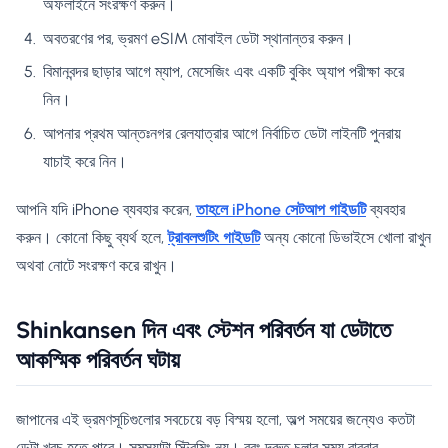
অফলাইনে সংরক্ষণ করুন।
অবতরণের পর, ভ্রমণ eSIM মোবাইল ডেটা স্থানান্তর করুন।
বিমানবন্দর ছাড়ার আগে ম্যাপ, মেসেজিং এবং একটি বুকিং অ্যাপ পরীক্ষা করে
নিন।
আপনার প্রথম আন্তঃনগর রেলযাত্রার আগে নির্বাচিত ডেটা লাইনটি পুনরায়
যাচাই করে নিন।
আপনি যদি iPhone ব্যবহার করেন,
তাহলে iPhone সেটআপ গাইডটি
ব্যবহার
করুন। কোনো কিছু ব্যর্থ হলে,
ট্রাবলশুটিং গাইডটি
অন্য কোনো ডিভাইসে খোলা রাখুন
অথবা নোটে সংরক্ষণ করে রাখুন।
Shinkansen দিন এবং স্টেশন পরিবর্তন যা ডেটাতে
আকস্মিক পরিবর্তন ঘটায়
জাপানের এই ভ্রমণসূচিগুলোর সবচেয়ে বড় বিস্ময় হলো, অল্প সময়ের জন্যেও কতটা
ডেটা খরচ হতে পারে। সমস্যাটা স্ট্রিমিং নয়। বরং দ্রুত চলার সময় বারবার