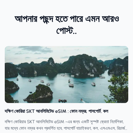
আপনার পছন্দ হতে পারে এমন আরও
পোস্ট..
দক্ষিণ কোরিয়া SKT আনলিমিটেড eSIM : ফোন নম্বর, পাসপোর্ট, কল
দক্ষিণ কোরিয়ার SKT আনলিমিটেড eSIM -এর জন্য একটি সুস্পষ্ট ক্রেতা নির্দেশিকা,
যার মধ্যে ফোন নম্বর কখন প্রদর্শিত হবে, পাসপোর্ট যাচাইকরণ, কল, এসএমএস, রিচার্জ