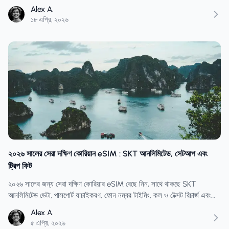
এবং টি-মানি অন্তর্ভুক্ত রয়েছে।
Alex A.
১৮ এপ্রি, ২০২৬
২০২৬ সালের সেরা দক্ষিণ কোরিয়ান eSIM : SKT আনলিমিটেড, সেটআপ এবং
ট্রিপ ফিট
২০২৬ সালের জন্য সেরা দক্ষিণ কোরিয়ার eSIM বেছে নিন, সাথে থাকছে SKT
আনলিমিটেড ডেটা, পাসপোর্ট যাচাইকরণ, ফোন নম্বর টাইমিং, কল ও টেক্সট রিচার্জ এবং
সিউল-বুসান ভ্রমণ পরিকল্পনা।
Alex A.
৫ এপ্রি, ২০২৬