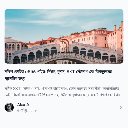
দক্ষিণ কোরিয়া eSIM গাইড: সিউল, বুসান, SKT সেটআপ এবং বিমানবন্দরের
প্রাথমিক তথ্য
সঠিক SKT সেটআপ নোট, পাসপোর্ট যাচাইকরণ, ফোন নম্বরের সময়সীমা, আনলিমিটেড
ডেটা, রিচার্জ এবং এয়ারপোর্ট পিকআপ সহ সিউল ও বুসানের জন্য একটি দক্ষিণ কোরিয়ার
eSIM পরিকল্পনা করুন।
Alex A.
৫ এপ্রি, ২০২৬