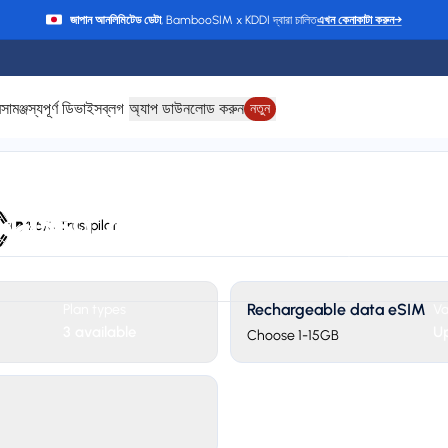
জাপান আনলিমিটেড ডেটা
, BambooSIM x KDDI দ্বারা চালিত
এখন কেনাকাটা করুন
→
ে
সামঞ্জস্যপূর্ণ ডিভাইস
ব্লগ
অ্যাপ ডাউনলোড করুন
নতুন
দক্ষিণ কোরিয়া-এর জন্য e
rt
4.6/5 Trustpilot
 Partner networks
24/7 support
Rechargeable data eSIM
Plan types
Va
3 available
Up
Choose 1-15GB