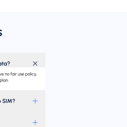
s
ata?
 no fair use policy,
plan.
p SIM?