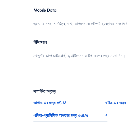
Mobile Data
ভ্রমণের সময়, মানচিত্র, বার্তা, আপলোড ও হটস্পট ব্যবহারের সঙ্গে মিল
রিজিওনাল
পেমেন্টের আগে নেটওয়ার্ক, অ্যাক্টিভেশন ও টপ-আপের তথ্য দেখে নিন।
সম্পর্কিত গন্তব্য
জাপান-এর জন্য eSIM
→
চীন-এর জন্
এশিয়া-প্যাসিফিক অঞ্চলের জন্য eSIM
→