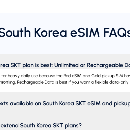
South Korea eSIM FAQ
rea SKT plan is best: Unlimited or Rechargeable D
t for heavy daily use because the Red eSIM and Gold pickup SIM have
hrottling. Rechargeable Data is best if you want a flexible data-only 
texts available on South Korea SKT eSIM and picku
r extend South Korea SKT plans?