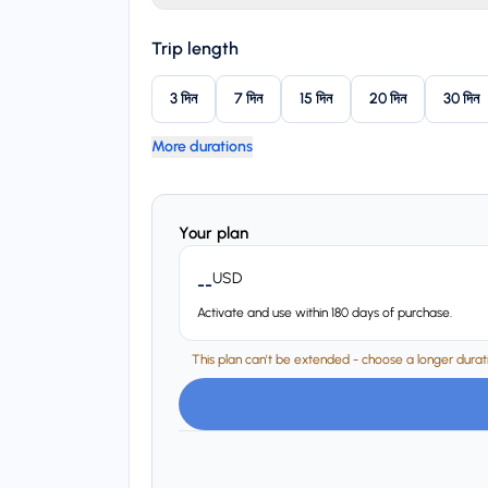
Trip length
3 দিন
7 দিন
15 দিন
20 দিন
30 দিন
More durations
Your plan
USD
--
Activate and use within 180 days of purchase.
This plan can't be extended - choose a longer duratio