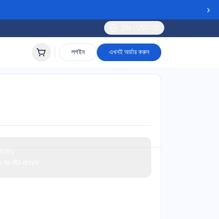
›
BN - USD ($)
লগইন
এখনই অর্ডার করুন
SIM
lidity
 to 90 days