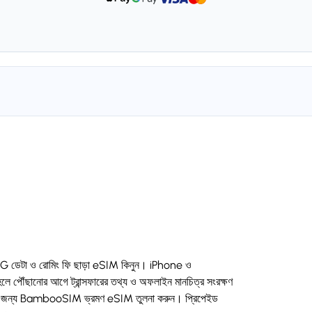
G/4G ডেটা ও রোমিং ফি ছাড়া eSIM কিনুন। iPhone ও
 পৌঁছানোর আগে ট্রান্সফারের তথ্য ও অফলাইন মানচিত্র সংরক্ষণ
্যের জন্য BambooSIM ভ্রমণ eSIM তুলনা করুন। প্রিপেইড