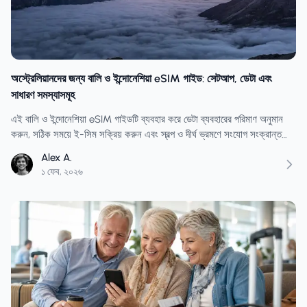
অস্ট্রেলিয়ানদের জন্য বালি ও ইন্দোনেশিয়া eSIM গাইড: সেটআপ, ডেটা এবং
সাধারণ সমস্যাসমূহ
এই বালি ও ইন্দোনেশিয়া eSIM গাইডটি ব্যবহার করে ডেটা ব্যবহারের পরিমাণ অনুমান
করুন, সঠিক সময়ে ই-সিম সক্রিয় করুন এবং স্বল্প ও দীর্ঘ ভ্রমণে সংযোগ সংক্রান্ত
সাধারণ ভুলগুলো এড়িয়ে চলুন।
Alex A.
১ ফেব, ২০২৬