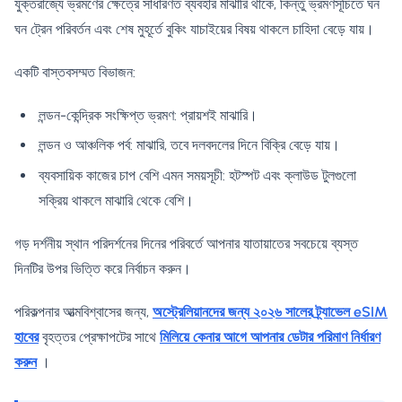
যুক্তরাজ্যে ভ্রমণের ক্ষেত্রে সাধারণত ব্যবহার মাঝারি থাকে, কিন্তু ভ্রমণসূচিতে ঘন
ঘন ট্রেন পরিবর্তন এবং শেষ মুহূর্তে বুকিং যাচাইয়ের বিষয় থাকলে চাহিদা বেড়ে যায়।
একটি বাস্তবসম্মত বিভাজন:
লন্ডন-কেন্দ্রিক সংক্ষিপ্ত ভ্রমণ: প্রায়শই মাঝারি।
লন্ডন ও আঞ্চলিক পর্ব: মাঝারি, তবে দলবদলের দিনে বিক্রি বেড়ে যায়।
ব্যবসায়িক কাজের চাপ বেশি এমন সময়সূচী: হটস্পট এবং ক্লাউড টুলগুলো
সক্রিয় থাকলে মাঝারি থেকে বেশি।
গড় দর্শনীয় স্থান পরিদর্শনের দিনের পরিবর্তে আপনার যাতায়াতের সবচেয়ে ব্যস্ত
দিনটির উপর ভিত্তি করে নির্বাচন করুন।
পরিকল্পনার আত্মবিশ্বাসের জন্য,
অস্ট্রেলিয়ানদের জন্য ২০২৬ সালের ট্র্যাভেল eSIM
হাবের
বৃহত্তর প্রেক্ষাপটের সাথে
মিলিয়ে কেনার আগে আপনার ডেটার পরিমাণ নির্ধারণ
করুন
।