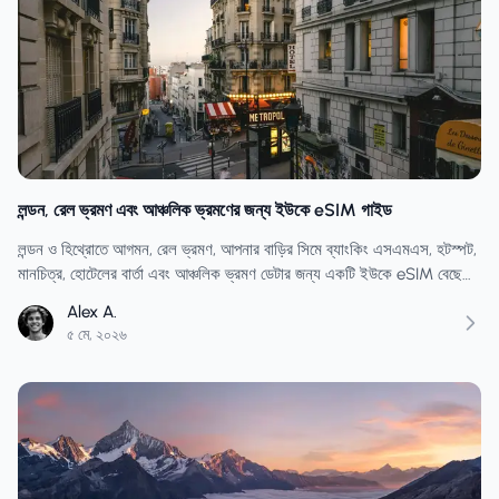
লন্ডন, রেল ভ্রমণ এবং আঞ্চলিক ভ্রমণের জন্য ইউকে eSIM গাইড
লন্ডন ও হিথ্রোতে আগমন, রেল ভ্রমণ, আপনার বাড়ির সিমে ব্যাংকিং এসএমএস, হটস্পট,
মানচিত্র, হোটেলের বার্তা এবং আঞ্চলিক ভ্রমণ ডেটার জন্য একটি ইউকে eSIM বেছে
নিন।
Alex A.
৫ মে, ২০২৬