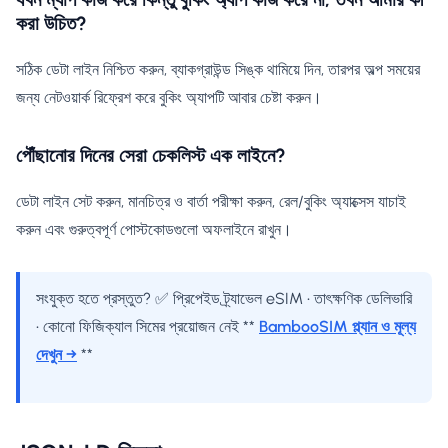
করা উচিত?
সঠিক ডেটা লাইন নিশ্চিত করুন, ব্যাকগ্রাউন্ড সিঙ্ক থামিয়ে দিন, তারপর অল্প সময়ের
জন্য নেটওয়ার্ক রিফ্রেশ করে বুকিং অ্যাপটি আবার চেষ্টা করুন।
পৌঁছানোর দিনের সেরা চেকলিস্ট এক লাইনে?
ডেটা লাইন সেট করুন, মানচিত্র ও বার্তা পরীক্ষা করুন, রেল/বুকিং অ্যাক্সেস যাচাই
করুন এবং গুরুত্বপূর্ণ পোস্টকোডগুলো অফলাইনে রাখুন।
সংযুক্ত হতে প্রস্তুত? ✅ প্রিপেইড ট্র্যাভেল eSIM • তাৎক্ষণিক ডেলিভারি
• কোনো ফিজিক্যাল সিমের প্রয়োজন নেই **
BambooSIM প্ল্যান ও মূল্য
দেখুন →
**