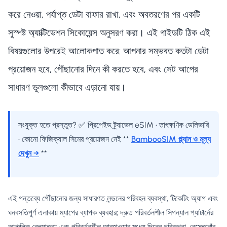
করে নেওয়া, পর্যাপ্ত ডেটা বাফার রাখা, এবং অবতরণের পর একটি
সুস্পষ্ট অ্যাক্টিভেশন সিকোয়েন্স অনুসরণ করা। এই গাইডটি ঠিক এই
বিষয়গুলোর উপরেই আলোকপাত করে: আপনার সম্ভবত কতটা ডেটা
প্রয়োজন হবে, পৌঁছানোর দিনে কী করতে হবে, এবং সেট আপের
সাধারণ ভুলগুলো কীভাবে এড়ানো যায়।
সংযুক্ত হতে প্রস্তুত? ✅ প্রিপেইড ট্র্যাভেল eSIM • তাৎক্ষণিক ডেলিভারি
• কোনো ফিজিক্যাল সিমের প্রয়োজন নেই **
BambooSIM প্ল্যান ও মূল্য
দেখুন →
**
এই গন্তব্যে পৌঁছানোর জন্য সাধারণত লন্ডনের পরিবহন ব্যবস্থা, টিকেটিং অ্যাপ এবং
ঘনবসতিপূর্ণ এলাকায় ম্যাপের ব্যাপক ব্যবহার; দ্রুত পরিবর্তনশীল সিগন্যাল প্যাটার্নের
আঞ্চলিক রেলযাত্রা; এবং পরিবর্তনশীল আবহাওয়ার মধ্যে দিনের পরিকল্পনা, রেস্তোরাঁর