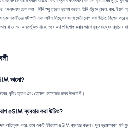
র একটি জোরালো কারণ রয়েছে, কারণ প্রথম কয়েকটি মোবাইল ব্যবহারের মুহূর্ত খুব দ্রুত
র এসএমএস চেক করা। যিনি শুধু লন্ডনে ভ্রমণ করেন, তিনি ট্রেনে লন্ডন, বাথ, ইয়র্ক, ম
্য ভ্রমণকারীদের হটস্পট এবং ফাইল সিঙ্কের জন্য ডেটা যোগ করা উচিত, বিশেষ করে 
ডাম বা রোমও অন্তর্ভুক্ত থাকে, তবে অর্থ পরিশোধ করার আগে যুক্তরাজ্যের প্ল্যানে
াবলী
 eSIM ভালো?
রান্সফার, বুকিং অ্যাপ এবং হোটেল মেসেজের জন্য উপযোগী।
উরোপ eSIM ব্যবহার করা উচিত?
েশ অতিক্রম করে, তবে একটি ইউরোপ eSIM ব্যবহার করুন। মূল ভ্রমণস্থল যদি যু