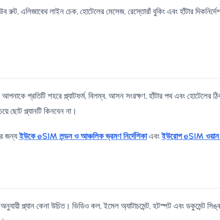
: টিউব রুট, এলিজাবেথ লাইন চেক, হোটেলের মেসেজ, রেস্তোরাঁ বুকিং এবং হাঁটার দিকনির্দে
ণ আপনাকে প্রতিটি শহরে প্ল্যাটফর্ম, বিলম্ব, আসন সংরক্ষণ, হাঁটার পথ এবং হোটেলের 
য়ে ছোট প্ল্যানটি কিনবেন না।
োর জন্য
ইউকে eSIM লন্ডন ও আঞ্চলিক ভ্রমণ নির্দেশিকা
এবং
ইউরোপ eSIM ওয়ান প্ল্য
অনুযায়ী প্ল্যান কেনা উচিত। ভিডিও কল, ইমেল অ্যাটাচমেন্ট, হটস্পট এবং ডকুমেন্ট স