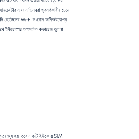
 ঘটে যায়: যেমন এয়ারপোর্টের ট্রেনের
্যানচেস্টার এবং এডিনবরা ভ্রমণকারীর চেয়ে
যদি হোটেলের Wi-Fi সংযোগ অনির্ভরযোগ্য
র সাথে ইউরোপের আঞ্চলিক কভারেজ তুলনা
ক্তরাজ্য হয়, তবে একটি ইউকে eSIM