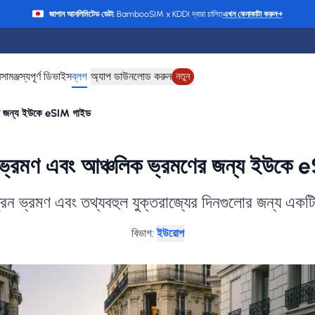
জাপান আনলিমিটেড ডেটা
, BambooSIM x KDDI দ্বারা চালিত
এখন কেনাকাটা করুন
→
ে
সামঞ্জস্যপূর্ণ ডিভাইস
ব্লগ
অ্যাপ ডাউনলোড করুন
নতুন
ণের জন্য ইউকে eSIM গাইড
ল ভ্রমণ এবং আঞ্চলিক ভ্রমণের জন্য ইউকে
েন ভ্রমণ এবং তথ্যবহুল যুক্তরাজ্যের দিনগুলোর জন্য একটি 
বিভাগ
:
ইউরোপ