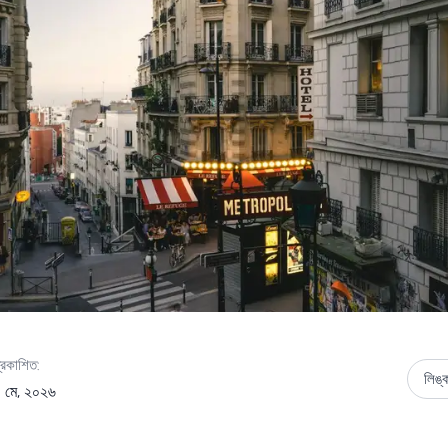
্রকাশিত:
লিঙ্
 মে, ২০২৬