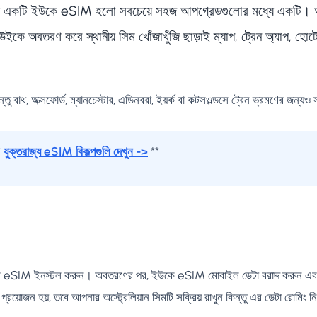
 জন্য একটি ইউকে eSIM হলো সবচেয়ে সহজ আপগ্রেডগুলোর মধ্যে একটি। 
টউইকে অবতরণ করে স্থানীয় সিম খোঁজাখুঁজি ছাড়াই ম্যাপ, ট্রেন অ্যাপ, 
তু বাথ, অক্সফোর্ড, ম্যানচেস্টার, এডিনবরা, ইয়র্ক বা কটসওল্ডসে ট্রেন ভ্রমণের জন্যও সঠি
*
যুক্তরাজ্য eSIM বিকল্পগুলি দেখুন ->
**
যমে eSIM ইনস্টল করুন। অবতরণের পর, ইউকে eSIM মোবাইল ডেটা বরাদ্দ করুন এবং বি
োজন হয়, তবে আপনার অস্ট্রেলিয়ান সিমটি সক্রিয় রাখুন কিন্তু এর ডেটা রোমিং নিষ্