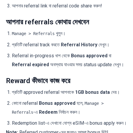
আপনার referral link বা referral code share করুন!
আপনার referrals কোথায় দেখবেন
খুলুন।
Manage > Referrals
প্রতিটি referral track করতে
Referral History
দেখুন।
Referral in-progress ধাপ থেকে
Bonus approved
বা
Referral expired
অবস্থায় যাওয়ার সময় status update দেখুন।
Reward কীভাবে কাজ করে
প্রতিটি approved referral আপনাকে
1GB bonus data
দেয়।
কোনো referral
Bonus approved
হলে,
Manage >
-এ
Redeem
নির্বাচন করুন।
Referrals
Redemption list-এ দেখানো যোগ্য eSIM-এ bonus apply করুন।
Note:
Referred customer-দের জন্যও আমরা bonus দিই!