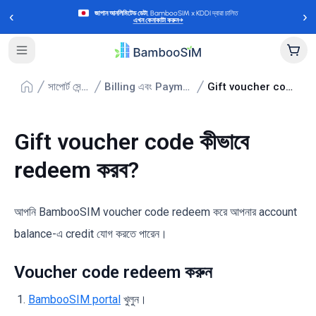
‹
›
জাপান আনলিমিটেড ডেটা
, BambooSIM x KDDI দ্বারা চালিত
এখন কেনাকাটা করুন
→
সাপোর্ট সেন্টার
Billing এবং Payments
Gift voucher code কীভাবে redeem করব?
Gift voucher code কীভাবে
redeem করব?
আপনি BambooSIM voucher code redeem করে আপনার account
balance-এ credit যোগ করতে পারেন।
Voucher code redeem করুন
BambooSIM portal
খুলুন।