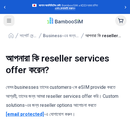
‹
›
জাপান আনলিমিটেড ডেটা
, BambooSIM x KDDI দ্বারা চালিত
এখন কেনাকাটা করুন
→
সাপোর্ট সেন্টার
Business-এর জন্য eSIMs
আপনারা কি reseller services offer করেন?
আপনারা কি reseller services
offer করেন?
যেসব businesses তাদের customers-কে eSIM provide করতে
আগ্রহী, তাদের জন্য আমরা reseller services offer করি। Custom
solutions-এর জন্য reseller options আলোচনা করতে
[email protected]
-এ যোগাযোগ করুন।