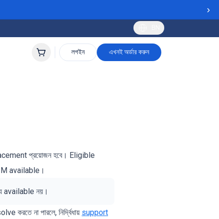
›
BN
লগইন
এখনই অর্ডার করুন
acement প্রয়োজন হবে। Eligible
IM available।
য available নয়।
ve করতে না পারলে, নির্দ্বিধায়
support