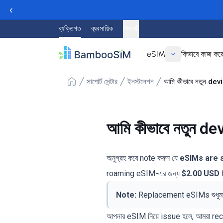
‹
ব্যক্তিগত
ব্যবসায়িক
শিক্ষার্থী
eSIM
কিভাবে কাজ কর
সাপোর্ট সেন্টার
ইনস্টলেশন
আমি কীভাবে নতুন d
আমি কীভাবে নতুন d
অনুগ্রহ করে note করুন যে
eSIMs are s
roaming eSIM-এর জন্য
$2.00 USD
Note:
Replacement eSIMs শুধুমাত
আপনার eSIM নিয়ে issue হলে, আমরা r