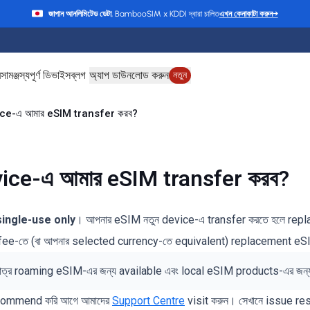
জাপান আনলিমিটেড ডেটা
, BambooSIM x KDDI দ্বারা চালিত
এখন কেনাকাটা করুন
→
ে
সামঞ্জস্যপূর্ণ ডিভাইস
ব্লগ
অ্যাপ ডাউনলোড করুন
নতুন
evice-এ আমার eSIM transfer করব?
evice-এ আমার eSIM transfer করব?
ingle-use only
। আপনার eSIM নতুন device-এ transfer করতে হলে repl
fee-তে (বা আপনার selected currency-তে equivalent) replacement eS
্র roaming eSIM-এর জন্য available এবং local eSIM products-এর জন্
ecommend করি আগে আমাদের
Support Centre
visit করুন। সেখানে issue resol