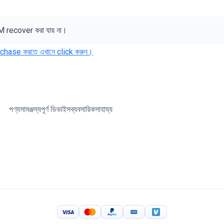
 recover করা যায় না।
rchase করতে এখানে click করুন।
পণ্য
সামঞ্জস্যপূর্ণ ডিভাইস
ব্যবসায়িক
সাহায্য
Visa
MasterCard
PayPal
American Express
Venmo