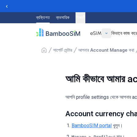
‹
ব্যক্তিগত
ব্যবসায়িক
শিক্ষার্থী
eSIM
কিভাবে কাজ কর
সাপোর্ট সেন্টার
আপনার Account Manage করা
আমি কীভাবে আমার 
আপনি profile settings থেকে আপনার a
Account currency cha
BambooSIM portal
খুলুন।
-এ যান।