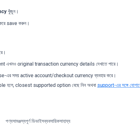
ncy
খুঁজুন।
 করে save করুন।
রে।
ent এখনও original transaction currency details দেখাতে পারে।
e-এর সময় active account/checkout currency ব্যবহার করে।
le হলে, closest supported option বেছে নিন অথবা
support-এর সঙ্গে যোগা
পণ্য
সামঞ্জস্যপূর্ণ ডিভাইস
ব্যবসায়িক
সাহায্য