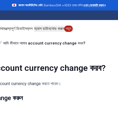
জাপান আনলিমিটেড ডেটা
, BambooSIM x KDDI দ্বারা চালিত
এখন কেনাকাটা করুন
→
ে
সামঞ্জস্যপূর্ণ ডিভাইস
ব্লগ
অ্যাপ ডাউনলোড করুন
নতুন
আমি কীভাবে আমার account currency change করব?
account currency change করব?
ccount currency change করতে পারেন।
nge করুন