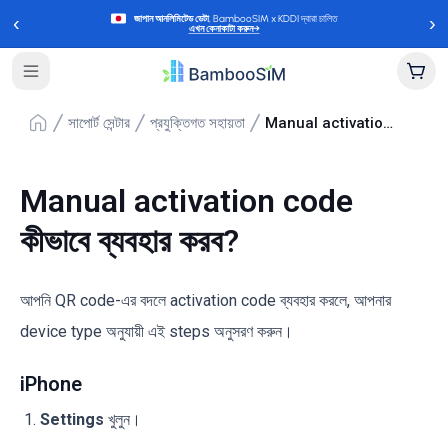
‹
›
জাপান আনলিমিটেড ডেটা
, BambooSIM x KDDI দ্বারা চালিত
এখন কেনাকাটা করুন
→
সাপোর্ট সেন্টার
প্রযুক্তিগত সহায়তা
Manual activation code কীভাবে ব্যবহার করব?
Manual activation code
কীভাবে ব্যবহার করব?
আপনি QR code-এর বদলে activation code ব্যবহার করলে, আপনার
device type অনুযায়ী এই steps অনুসরণ করুন।
iPhone
Settings
খুলুন।