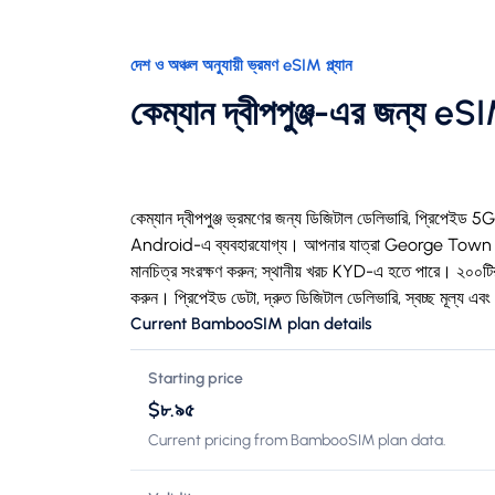
দেশ ও অঞ্চল অনুযায়ী ভ্রমণ eSIM প্ল্যান
কেম্যান দ্বীপপুঞ্জ-এর জন্য eS
কেম্যান দ্বীপপুঞ্জ ভ্রমণের জন্য ডিজিটাল ডেলিভারি, প্রিপে
Android-এ ব্যবহারযোগ্য। আপনার যাত্রা George Town থেকে
মানচিত্র সংরক্ষণ করুন; স্থানীয় খরচ KYD-এ হতে পারে। ২০
করুন। প্রিপেইড ডেটা, দ্রুত ডিজিটাল ডেলিভারি, স্বচ্ছ মূল্য এব
Current BambooSIM plan details
Starting price
$৮.৯৫
Current pricing from BambooSIM plan data.