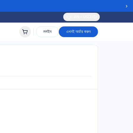
›
BN - USD ($)
লগইন
এখনই অর্ডার করুন
eSIM
ort
lidity
 to 30 days