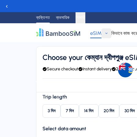
‹
ব্যক্তিগত
ব্যবসায়িক
শিক্ষার্থী
eSIM
কিভাবে কাজ কর
ফিরে যাও
Choose your কেম্যান দ্বীপপুঞ্জ eS
Secure checkout
Instant delivery
24/7 suppo
Instant delivery (email/QR)
Connect to FLOW, BTC, C
Starting price
Trip length
$৮.৯৫
3 দিন
7 দিন
14 দিন
20 দিন
30 দিন
Select data amount