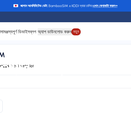
জাপান আনলিমিটেড ডেটা
, BambooSIM x KDDI দ্বারা চালিত
এখন কেনাকাটা করুন
→
ে
সামঞ্জস্যপূর্ণ ডিভাইস
ব্লগ
অ্যাপ ডাউনলোড করুন
নতুন
IM
কেম্যান দ্বীপপুঞ্জ-এর জন্য 
rt
4.6/5 Trustpilot
HIPPIE, Claro, LIBERTY, T-Mobile, Orange, and CHIPPIE / FLOW
24/7 supp
Plan types
Va
1 available
Up