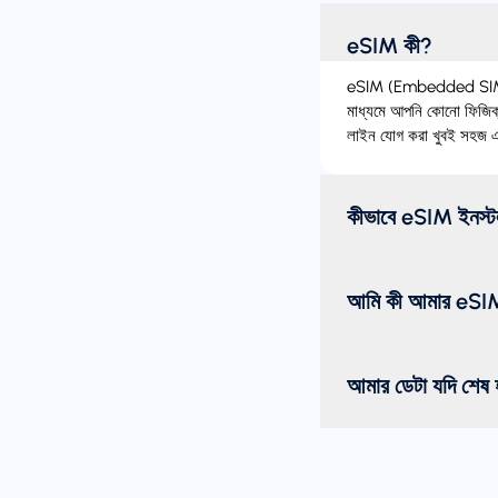
eSIM কী?
eSIM (Embedded SIM) হল
মাধ্যমে আপনি কোনো ফিজিক্
লাইন যোগ করা খুবই সহজ এব
কীভাবে eSIM ইনস্
আমি কী আমার eSIM 
আমার ডেটা যদি শেষ হ