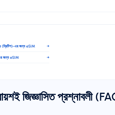
পুঞ্জ (ব্রিটিশ)-এর জন্য eSIM
→
-এর জন্য eSIM
→
রায়শই জিজ্ঞাসিত প্রশ্নাবলী (F