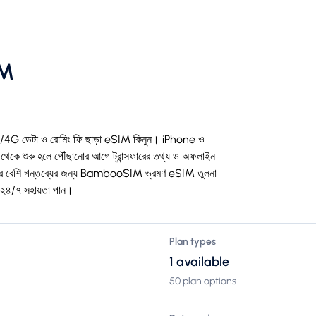
IM
ইড 5G/4G ডেটা ও রোমিং ফি ছাড়া eSIM কিনুন। iPhone ও
 শুরু হলে পৌঁছানোর আগে ট্রান্সফারের তথ্য ও অফলাইন
০টির বেশি গন্তব্যের জন্য BambooSIM ভ্রমণ eSIM তুলনা
ং ২৪/৭ সহায়তা পান।
Plan types
1 available
50 plan options