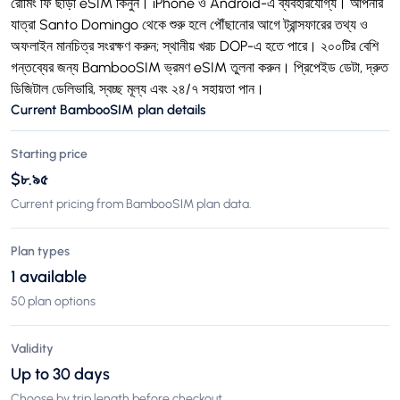
রোমিং ফি ছাড়া eSIM কিনুন। iPhone ও Android-এ ব্যবহারযোগ্য। আপনার
যাত্রা Santo Domingo থেকে শুরু হলে পৌঁছানোর আগে ট্রান্সফারের তথ্য ও
অফলাইন মানচিত্র সংরক্ষণ করুন; স্থানীয় খরচ DOP-এ হতে পারে। ২০০টির বেশি
গন্তব্যের জন্য BambooSIM ভ্রমণ eSIM তুলনা করুন। প্রিপেইড ডেটা, দ্রুত
ডিজিটাল ডেলিভারি, স্বচ্ছ মূল্য এবং ২৪/৭ সহায়তা পান।
Current BambooSIM plan details
Starting price
$৮.৯৫
Current pricing from BambooSIM plan data.
Plan types
1 available
50 plan options
Validity
Up to 30 days
Choose by trip length before checkout.