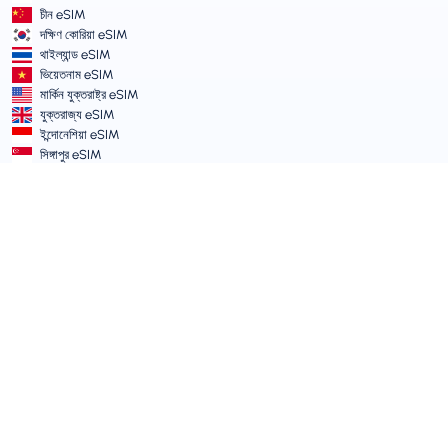
চীন eSIM
দক্ষিণ কোরিয়া eSIM
থাইল্যান্ড eSIM
ভিয়েতনাম eSIM
মার্কিন যুক্তরাষ্ট্র eSIM
যুক্তরাজ্য eSIM
ইন্দোনেশিয়া eSIM
সিঙ্গাপুর eSIM
শর্তাবলী ও নীতিমালা
সার্ভিসের শর্তাবলী
গ্রহণযোগ্য ব্যবহার নীতি
গোপনীয়তা নীতি
Vulnerability Disclosure Policy
সাপোর্ট সেন্টার
ডিভাইস সামঞ্জস্যতা
সাপোর্ট আর্টিকেল