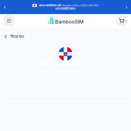
‹
›
জাপান আনলিমিটেড ডেটা
, BambooSIM x KDDI দ্বারা চালিত
এখন কেনাকাটা করুন
→
ফিরে যাও
ডমিনিকান প্রজাতন্ত্র-এর জন্য eSIM
Instant delivery (email/QR)
Connect to FLOW, BTC, CHIPPIE, Claro, LIBERTY, T-Mobile, Orange,
and CHIPPIE / FLOW
24/7 support
Starting price
Plan types
$৮.৯৫
1 available
Validity
Up to 30 days