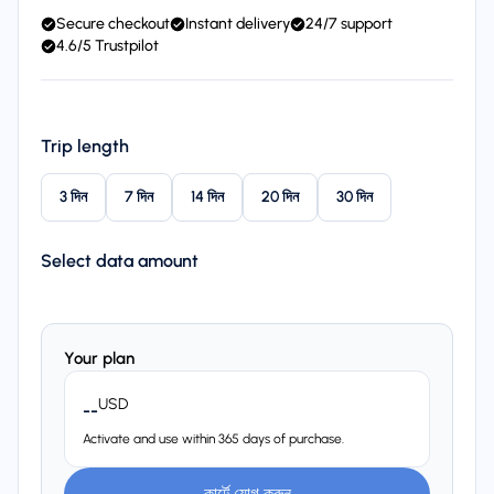
Secure checkout
Instant delivery
24/7 support
4.6/5 Trustpilot
Trip length
3 দিন
7 দিন
14 দিন
20 দিন
30 দিন
Select data amount
Your plan
USD
--
Activate and use within 365 days of purchase.
কার্টে যোগ করুন