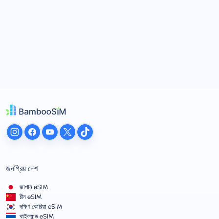
জনপ্রিয় দেশ
জাপান eSIM
চীন eSIM
দক্ষিণ কোরিয়া eSIM
থাইল্যান্ড eSIM