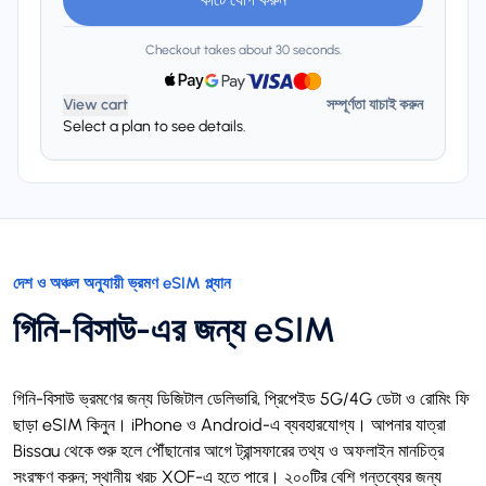
Checkout takes about 30 seconds.
View cart
সম্পূর্ণতা যাচাই করুন
Select a plan to see details.
দেশ ও অঞ্চল অনুযায়ী ভ্রমণ eSIM প্ল্যান
গিনি-বিসাউ-এর জন্য eSIM
গিনি-বিসাউ ভ্রমণের জন্য ডিজিটাল ডেলিভারি, প্রিপেইড 5G/4G ডেটা ও রোমিং ফি
ছাড়া eSIM কিনুন। iPhone ও Android-এ ব্যবহারযোগ্য। আপনার যাত্রা
Bissau থেকে শুরু হলে পৌঁছানোর আগে ট্রান্সফারের তথ্য ও অফলাইন মানচিত্র
সংরক্ষণ করুন; স্থানীয় খরচ XOF-এ হতে পারে। ২০০টির বেশি গন্তব্যের জন্য