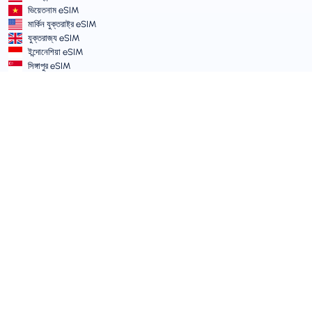
ভিয়েতনাম eSIM
মার্কিন যুক্তরাষ্ট্র eSIM
যুক্তরাজ্য eSIM
ইন্দোনেশিয়া eSIM
সিঙ্গাপুর eSIM
শর্তাবলী ও নীতিমালা
সার্ভিসের শর্তাবলী
গ্রহণযোগ্য ব্যবহার নীতি
গোপনীয়তা নীতি
Vulnerability Disclosure Policy
সাপোর্ট সেন্টার
ডিভাইস সামঞ্জস্যতা
সাপোর্ট আর্টিকেল
টিকিট সাবমিট করুন
সাইট ম্যাপ