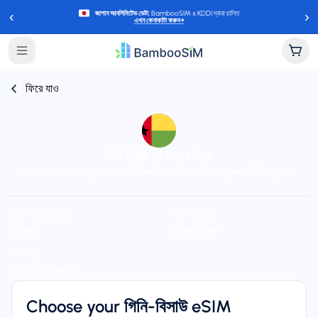
‹
›
জাপান আনলিমিটেড ডেটা
, BambooSIM x KDDI দ্বারা চালিত
এখন কেনাকাটা করুন
→
ফিরে যাও
গিনি-বিসাউ-এর জন্য eSIM
Instant delivery (email/QR)
Connect to Orange
24/7 support
Starting price
Plan types
$১৭.৯৫
1 available
Validity
Up to 30 days
Choose your গিনি-বিসাউ eSIM