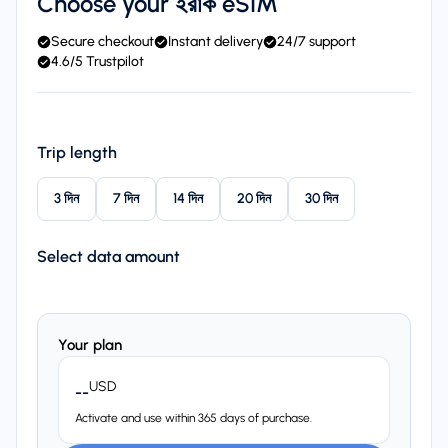
Choose your ইরাক eSIM
Secure checkout
Instant delivery
24/7 support
4.6/5 Trustpilot
Trip length
3 দিন
7 দিন
14 দিন
20 দিন
30 দিন
Select data amount
Your plan
USD
--
Activate and use within 365 days of purchase.