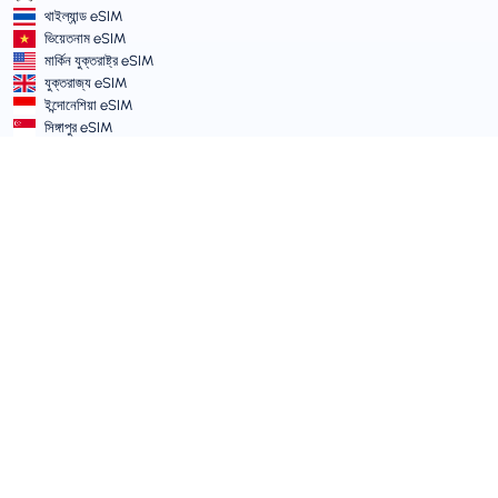
থাইল্যান্ড eSIM
ভিয়েতনাম eSIM
মার্কিন যুক্তরাষ্ট্র eSIM
যুক্তরাজ্য eSIM
ইন্দোনেশিয়া eSIM
সিঙ্গাপুর eSIM
শর্তাবলী ও নীতিমালা
সার্ভিসের শর্তাবলী
গ্রহণযোগ্য ব্যবহার নীতি
গোপনীয়তা নীতি
Vulnerability Disclosure Policy
সাপোর্ট সেন্টার
ডিভাইস সামঞ্জস্যতা
সাপোর্ট আর্টিকেল
টিকিট সাবমিট করুন
সাইট ম্যাপ