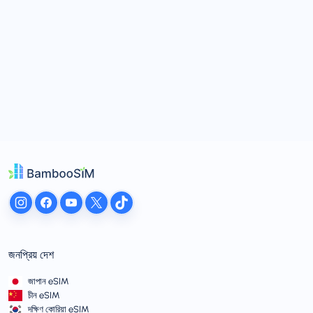
জনপ্রিয় দেশ
জাপান eSIM
চীন eSIM
দক্ষিণ কোরিয়া eSIM