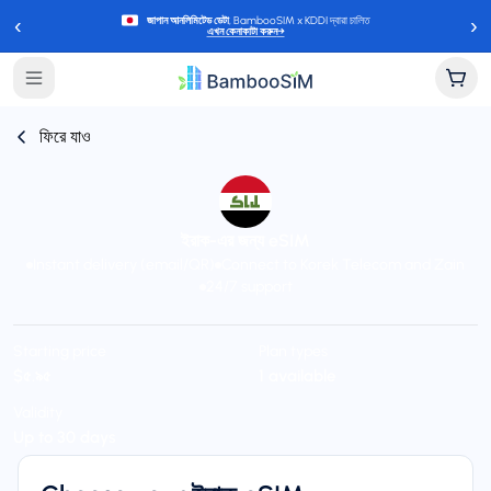
‹
›
জাপান আনলিমিটেড ডেটা
, BambooSIM x KDDI দ্বারা চালিত
এখন কেনাকাটা করুন
→
ফিরে যাও
ইরাক-এর জন্য eSIM
Instant delivery (email/QR)
Connect to Korek Telecom and Zain
24/7 support
Starting price
Plan types
$৫.৯৫
1 available
Validity
Up to 30 days