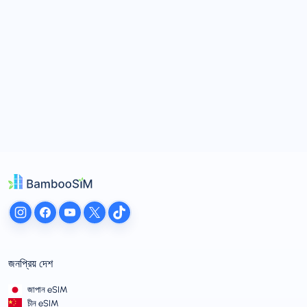
জনপ্রিয় দেশ
জাপান eSIM
চীন eSIM