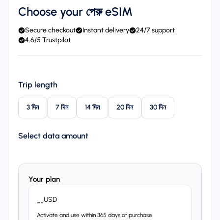
Choose your পেরু eSIM
Secure checkout
Instant delivery
24/7 support
4.6/5 Trustpilot
Trip length
3 দিন
7 দিন
14 দিন
20 দিন
30 দিন
Select data amount
Your plan
USD
--
Activate and use within 365 days of purchase.