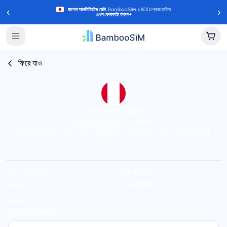
‹
›
জাপান আনলিমিটেড ডেটা
, BambooSIM x KDDI দ্বারা চালিত
এখন কেনাকাটা করুন
→
ফিরে যাও
পেরু-এর জন্য eSIM
Instant delivery (email/QR)
Connect to VIVO, Claro, LIBERTY, Movistar, AT&T, and Telcel
24/7 support
Starting price
Plan types
$৫.৯৫
1 available
Validity
Up to 30 days