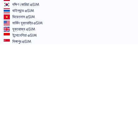
দক্ষিণ কোরিয়া eSIM
থাইল্যান্ড eSIM
ভিয়েতনাম eSIM
মার্কিন যুক্তরাষ্ট্র eSIM
যুক্তরাজ্য eSIM
ইন্দোনেশিয়া eSIM
সিঙ্গাপুর eSIM
শর্তাবলী ও নীতিমালা
সার্ভিসের শর্তাবলী
গ্রহণযোগ্য ব্যবহার নীতি
গোপনীয়তা নীতি
Vulnerability Disclosure Policy
সাপোর্ট সেন্টার
ডিভাইস সামঞ্জস্যতা
সাপোর্ট আর্টিকেল
টিকিট সাবমিট করুন