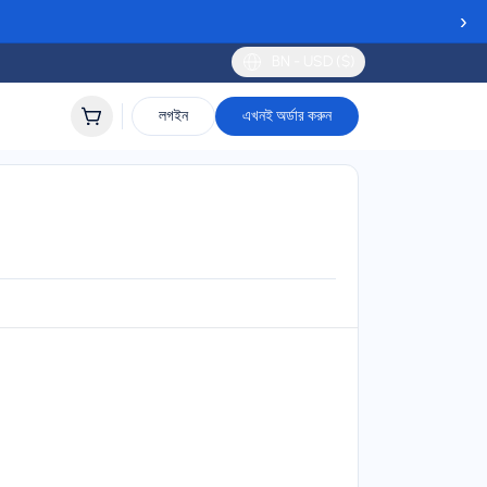
›
BN - USD ($)
লগইন
এখনই অর্ডার করুন
SIM
ort
lidity
 to 30 days