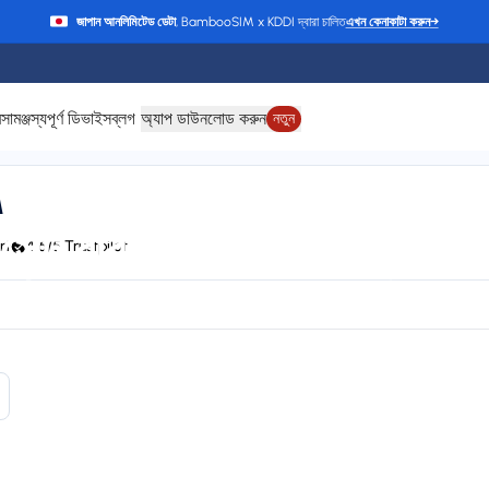
জাপান আনলিমিটেড ডেটা
, BambooSIM x KDDI দ্বারা চালিত
এখন কেনাকাটা করুন
→
ে
সামঞ্জস্যপূর্ণ ডিভাইস
ব্লগ
অ্যাপ ডাউনলোড করুন
নতুন
M
সেন্ট বারথেলেমি-এর জন্য e
rt
4.6/5 Trustpilot
HIPPIE, Claro, LIBERTY, T-Mobile, Orange, and CHIPPIE / FLOW
24/7 supp
Plan types
Va
1 available
Up