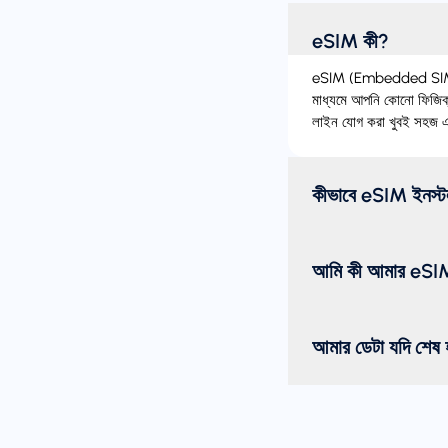
eSIM কী?
eSIM (Embedded SIM) হল
মাধ্যমে আপনি কোনো ফিজিক্
লাইন যোগ করা খুবই সহজ এব
কীভাবে eSIM ইনস্
আমি কী আমার eSIM 
আমার ডেটা যদি শেষ হ