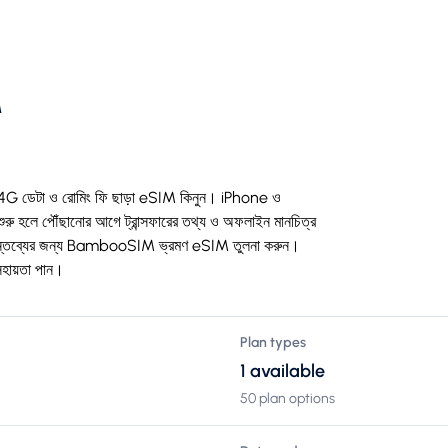
M
5G/4G ডেটা ও রোমিং ফি ছাড়া eSIM কিনুন। iPhone ও
 হলে পৌঁছানোর আগে ট্রান্সফারের তথ্য ও অফলাইন মানচিত্র
ি গন্তব্যের জন্য BambooSIM ভ্রমণ eSIM তুলনা করুন।
সহায়তা পান।
Plan types
1 available
50 plan options