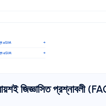
ন্য eSIM
→
ন্য eSIM
→
রায়শই জিজ্ঞাসিত প্রশ্নাবলী (F