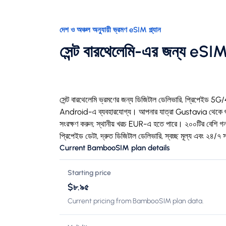
দেশ ও অঞ্চল অনুযায়ী ভ্রমণ eSIM প্ল্যান
সেন্ট বারথেলেমি-এর জন্য eSI
সেন্ট বারথেলেমি ভ্রমণের জন্য ডিজিটাল ডেলিভারি, প্রিপেইড 
Android-এ ব্যবহারযোগ্য। আপনার যাত্রা Gustavia থেকে শুরু
সংরক্ষণ করুন; স্থানীয় খরচ EUR-এ হতে পারে। ২০০টির বেশ
প্রিপেইড ডেটা, দ্রুত ডিজিটাল ডেলিভারি, স্বচ্ছ মূল্য এবং ২৪/৭ 
Current BambooSIM plan details
Starting price
$৮.৯৫
Current pricing from BambooSIM plan data.