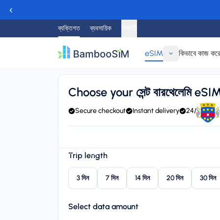
‹
ব্যক্তিগত
ব্যবসায়িক
শিক্ষার্থী
eSIM
কিভাবে কাজ কর
ফিরে যাও
Choose your সেন্ট বারথেলেমি eSI
Secure checkout
Instant delivery
24/7 suppo
Instant delivery (email/QR)
Connect to FLOW, BTC, C
Starting price
Trip length
$৮.৯৫
3 দিন
7 দিন
14 দিন
20 দিন
30 দিন
Select data amount