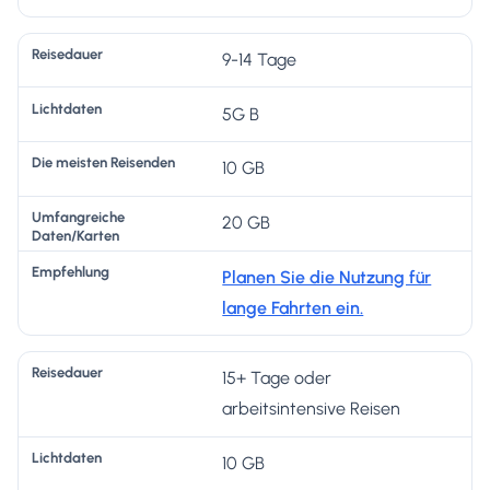
n
9-14 Tage
5G B
10 GB
20 GB
Planen Sie die Nutzung für
lange Fahrten ein.
15+ Tage oder
arbeitsintensive Reisen
10 GB