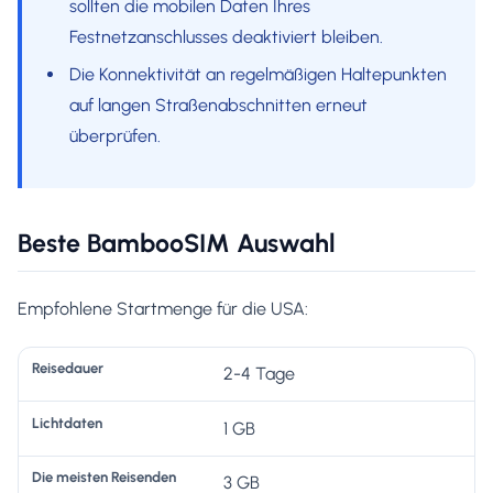
sollten die mobilen Daten Ihres
Festnetzanschlusses deaktiviert bleiben.
Die Konnektivität an regelmäßigen Haltepunkten
auf langen Straßenabschnitten erneut
überprüfen.
Beste BambooSIM Auswahl
Empfohlene Startmenge für die USA:
U
2-4 Tage
m
1 GB
f
D
a
3 GB