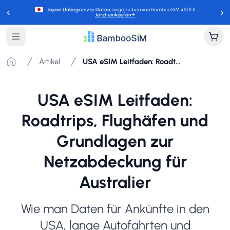
‹
›
Japan Unbegrenzte Daten
, angetrieben von BambooSIM x KDDI
Jetzt einkaufen
→
Artikel
USA eSIM Leitfaden: Roadtrips, Flughäfen und Grundlagen zur Netzabdeckung für Australier
USA eSIM Leitfaden:
Roadtrips, Flughäfen und
Grundlagen zur
Netzabdeckung für
Australier
Wie man Daten für Ankünfte in den
USA, lange Autofahrten und