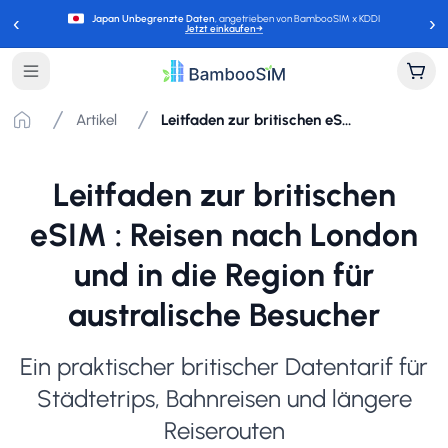
‹
›
Japan Unbegrenzte Daten
, angetrieben von BambooSIM x KDDI
Jetzt einkaufen
→
Artikel
Leitfaden zur britischen eSIM : Reisen nach London und in die Region für australische Besucher
Leitfaden zur britischen
eSIM : Reisen nach London
und in die Region für
australische Besucher
Ein praktischer britischer Datentarif für
Städtetrips, Bahnreisen und längere
Reiserouten