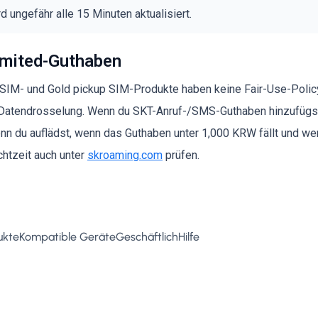
 ungefähr alle 15 Minuten aktualisiert.
imited-Guthaben
SIM- und Gold pickup SIM-Produkte haben keine Fair-Use-Policy,
e Datendrosselung. Wenn du SKT-Anruf-/SMS-Guthaben hinzufüg
n du auflädst, wenn das Guthaben unter 1,000 KRW fällt und we
htzeit auch unter
skroaming.com
prüfen.
ukte
Kompatible Geräte
Geschäftlich
Hilfe