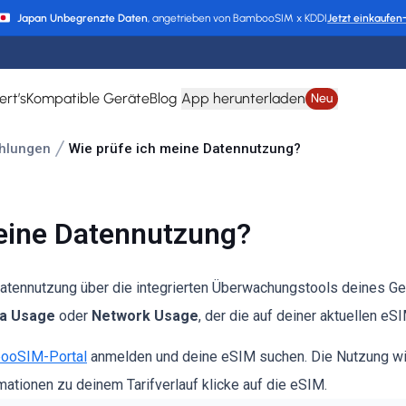
Japan Unbegrenzte Daten
, angetrieben von BambooSIM x KDDI
Jetzt einkaufen
ert’s
Kompatible Geräte
Blog
App herunterladen
Neu
hlungen
Wie prüfe ich meine Datennutzung?
eine Datennutzung?
atennutzung über die integrierten Überwachungstools deines Ge
a Usage
oder
Network Usage
, der die auf deiner aktuellen e
ooSIM-Portal
anmelden und deine eSIM suchen. Die Nutzung wir
rmationen zu deinem Tarifverlauf klicke auf die eSIM.