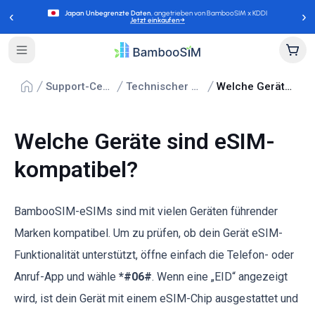
‹
›
Japan Unbegrenzte Daten
, angetrieben von BambooSIM x KDDI
Jetzt einkaufen
→
Support-Center
Technischer Support
Welche Geräte sind eSIM-kompatibel?
Welche Geräte sind eSIM-
kompatibel?
BambooSIM-eSIMs sind mit vielen Geräten führender
Marken kompatibel. Um zu prüfen, ob dein Gerät eSIM-
Funktionalität unterstützt, öffne einfach die Telefon- oder
Anruf-App und wähle
*#06#
. Wenn eine „EID“ angezeigt
wird, ist dein Gerät mit einem eSIM-Chip ausgestattet und