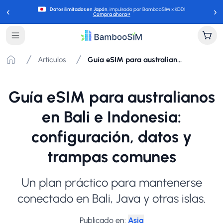
‹
›
Datos ilimitados en Japón
, impulsado por BambooSIM x KDDI
Compra ahora
→
Artículos
Guía eSIM para australianos en Bali e Indonesia: configuración, datos y trampas comunes
Guía eSIM para australianos
en Bali e Indonesia:
configuración, datos y
trampas comunes
Un plan práctico para mantenerse
conectado en Bali, Java y otras islas.
Publicado en
:
Asia