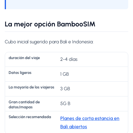
La mejor opción BambooSIM
Cubo inicial sugerido para Bali e Indonesia:
G
2-4 días
r
1 GB
a
L
n
S
d
3 GB
a
c
el
u
m
a
e
5G B
r
D
a
n
c
a
a
y
ti
ci
Planes de corta estancia en
c
t
o
d
ó
Bali abiertos
i