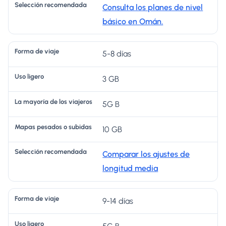
rí
s
n
Consulta los planes de nivel
m
o
a
a
re
básico en Omán.
a
li
d
d
c
d
g
e
o
o
5-8 días
e
e
lo
s ​​
m
vi
r
s
o
e
3 GB
aj
o
vi
s
n
e
aj
u
d
5G B
er
bi
a
10 GB
o
d
d
s
a
a
Comparar los ajustes de
s
longitud media
9-14 días