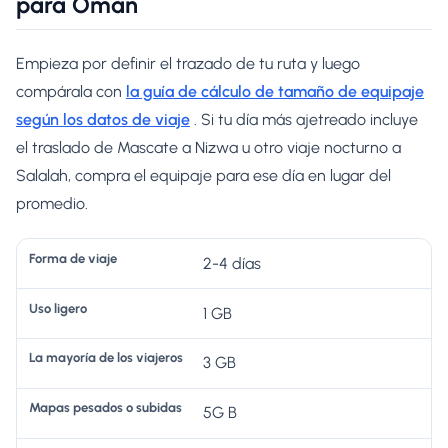
para Omán
Empieza por definir el trazado de tu ruta y luego
compárala con
la guía de cálculo de tamaño de equipaje
según los datos de viaje
. Si tu día más ajetreado incluye
el traslado de Mascate a Nizwa u otro viaje nocturno a
Salalah, compra el equipaje para ese día en lugar del
promedio.
M
2-4 días
L
a
S
1 GB
a
p
el
m
a
e
3 GB
a
s
c
F
y
p
ci
5G B
o
U
o
e
ó
r
s