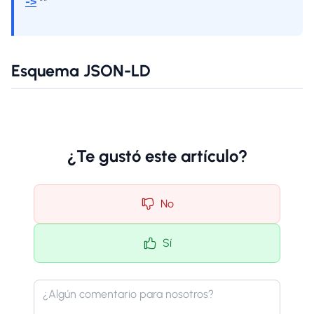
->
**
Esquema JSON-LD
¿Te gustó este artículo?
No
Sí