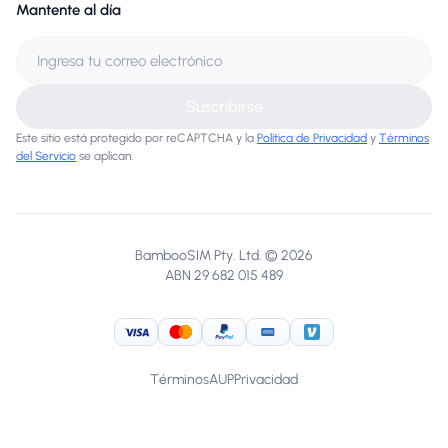
Mantente al día
Suscribirse
Este sitio está protegido por reCAPTCHA y la
Política de Privacidad
y
Términos
del Servicio
se aplican.
BambooSIM Pty. Ltd. © 2026
ABN 29 682 015 489
Visa
MasterCard
PayPal
American Express
Venmo
Términos
AUP
Privacidad