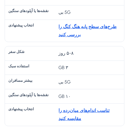
ش
س
ش
یا
خا
ک
تف
تر
آپل
ب
5G بی
ل
اد
م
و
پی
س
ه
س
د
ش
طرح‌های سطح پایه هنگ کنگ را
ف
س
اف
ها
نه
بررسی کنید
ر
ب
را
ی
اد
ک
ن
س
ی
۵-۸ روز
نگ
ی
۳ GB
ن
5G بی
۱۰ GB
تناسب اندام‌های میان‌رده را
مقایسه کنید