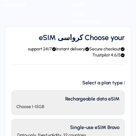
3 available
$‎۳٫۹۵
Validity
Up to 90 days
Choose your کرواسی eSIM
24/7 support
Instant delivery
Secure checkout
4.6/5 Trustpilot
Select a plan type
.
1
Rechargeable data eSIM
Choose 1-15GB
Single-use eSIM Bravo
Data-only, fixed validity. 32 countries.