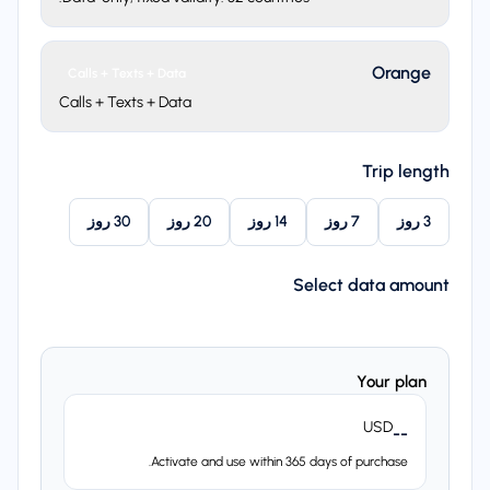
Orange
Calls + Texts + Data
Calls + Texts + Data
Trip length
3 روز
7 روز
14 روز
20 روز
30 روز
Select data amount
Your plan
USD
--
Activate and use within 365 days of purchase.