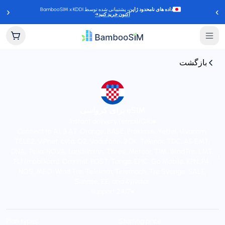
‹
›
داده های نامحدود ژاپن
، پشتیبانی شده توسط BambooSIM x KDDI
اکنون خرید کنید
→
بازگشت
eSIM برای کرواسی
Instant delivery (email/QR)
Connect to A1, 3 AT, Orange, BASE, Proximus, Yettel, Vivacom,
TELE2, VIPnet, cyta, O2, Vodafone, 3 DK, Telenor, TDC, AS EMT,
DNA, Telia, NOVA, Landsiminn, Three, Meteor, TIM, WindTre, LMT,
FL1 (mobilkom), Omnitel, POST, Tango, EPIC, Go Mobile, KPN, P4,
NOS, MEO, Wind Tre, Telekom, Telemach, Tre Sverige, SALT,
Sunrise, EE, and Kyivstar
24/7 support
Plan types
Starting price