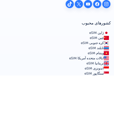
کشورهای محبوب
ژاپن eSIM
چین eSIM
کره جنوبی eSIM
تایلند eSIM
ویتنام eSIM
ایالات متحده آمریکا eSIM
بریتانیا eSIM
اندونزی eSIM
سنگاپور eSIM
شرایط و خط‌مشی‌ها
شرایط خدمات
خط‌مشی استفاده قابل قبول
سیاست حفظ حریم خصوصی