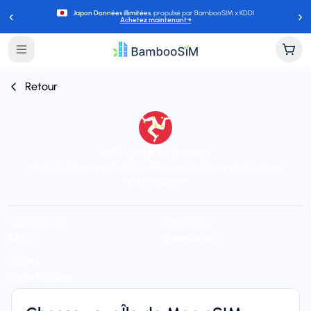
‹
›
Japon Données illimitées
, propulsé par BambooSIM x KDDI
Achetez maintenant
→
Retour
eSIM pour Île de Man
Instant delivery (email/QR)
Connect to Manx and Orange
24/7 support
Starting price
Plan types
$8,95
2 available
Validity
Up to 90 days