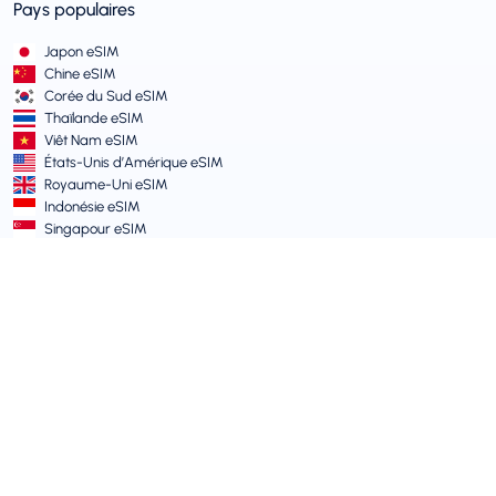
Pays populaires
Japon eSIM
Chine eSIM
Corée du Sud eSIM
Thaïlande eSIM
Viêt Nam eSIM
États-Unis d’Amérique eSIM
Royaume-Uni eSIM
Indonésie eSIM
Singapour eSIM
Termes et Politiques
Conditions d’Utilisation
Politique d’Utilisation Acceptable
Politique de Confidentialité
Vulnerability Disclosure Policy
Centre de Support