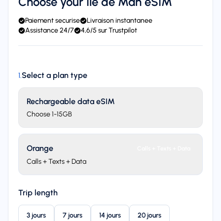
Choose your Île de Man eSIM
Paiement securise
Livraison instantanee
Assistance 24/7
4,6/5 sur Trustpilot
Select a plan type
1
.
Rechargeable data eSIM
Choose 1-15GB
Orange
Calls + Texts + Data
Calls + Texts + Data
Trip length
3 jours
7 jours
14 jours
20 jours