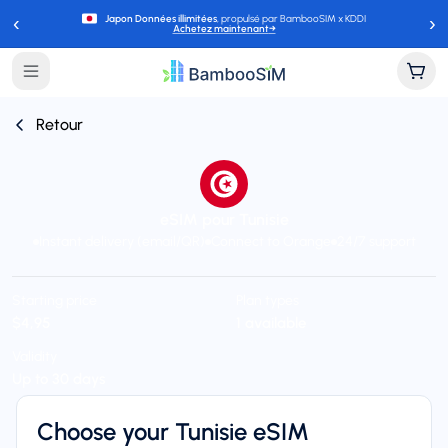
‹
›
Japon Données illimitées
, propulsé par BambooSIM x KDDI
Achetez maintenant
→
Retour
eSIM pour Tunisie
Instant delivery (email/QR)
Connect to Orange
24/7 support
Starting price
Plan types
$4,95
1 available
Validity
Up to 30 days
Choose your Tunisie eSIM