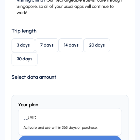
Visiting China?
Our Rechargeable eSIMs route through
Singapore, so all of your usual apps will continue to
work!
Trip length
3 days
7 days
14 days
20 days
30 days
Select data amount
Your plan
USD
--
Activate and use within 365 days of purchase.