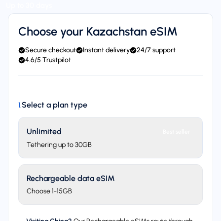
Up to 30 days
Choose your Kazachstan eSIM
Secure checkout
Instant delivery
24/7 support
4.6/5 Trustpilot
Select a plan type
1
.
Unlimited
Best seller
Tethering up to 30GB
Rechargeable data eSIM
Choose 1-15GB