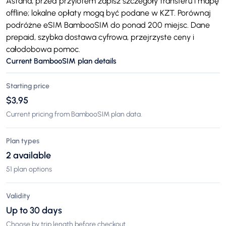
Astana, przed przylotem zapisz szczegóły transferu i mapę
offline; lokalne opłaty mogą być podane w KZT. Porównaj
podróżne eSIM BambooSIM do ponad 200 miejsc. Dane
prepaid, szybka dostawa cyfrowa, przejrzyste ceny i
całodobowa pomoc.
Current BambooSIM plan details
Starting price
$3,95
Current pricing from BambooSIM plan data.
Plan types
2 available
51 plan options
Validity
Up to 30 days
Choose by trip length before checkout.