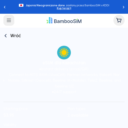
‹
›
Japonia Nieograniczone dane
, zasilany przez BambooSIM x KDDI
Kup teraz
→
Wróć
eSIM dla Kazachstan
Instant delivery (email/QR)
Connect to MTS ARM (VivaCell), Partner networks, Bakcell, Nar
Mobile, Silknet (Geocell), Beeline (K-Mobile), Tele2, Beeline, and
beeline UZ
24/7 support
Starting price
Plan types
$3,95
2 available
Validity