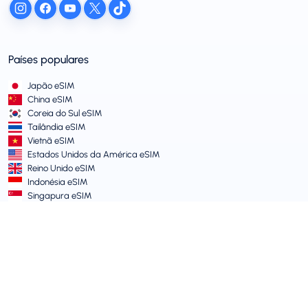
Países populares
Japão eSIM
China eSIM
Coreia do Sul eSIM
Tailândia eSIM
Vietnã eSIM
Estados Unidos da América eSIM
Reino Unido eSIM
Indonésia eSIM
Singapura eSIM
Termos e Políticas
Termos de Serviço
Política de Uso Aceitável
Política de Privacidade
Vulnerability Disclosure Policy