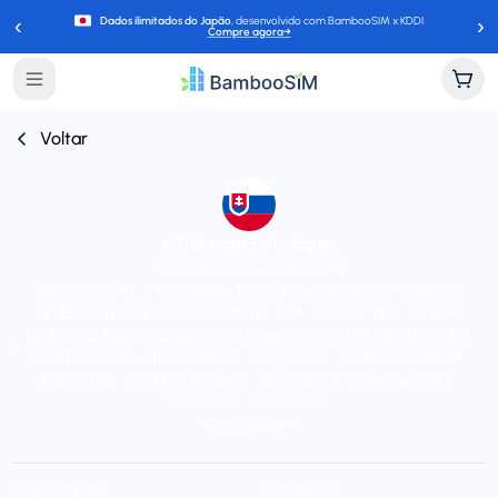
‹
›
Dados ilimitados do Japão
, desenvolvido com BambooSIM x KDDI
Compre agora
→
Voltar
eSIM para Eslováquia
Instant delivery (email/QR)
Connect to A1, 3 AT, Orange, BASE, Proximus, Yettel, Vivacom,
TELE2, VIPnet, cyta, O2, Vodafone, 3 DK, Telenor, TDC, AS EMT,
DNA, Telia, NOVA, Landsiminn, Three, Meteor, TIM, WindTre, LMT,
FL1 (mobilkom), Omnitel, POST, Tango, EPIC, Go Mobile, KPN, P4,
NOS, MEO, Wind Tre, Telekom, Telemach, Tre Sverige, SALT,
Sunrise, EE, and Kyivstar
24/7 support
Starting price
Plan types