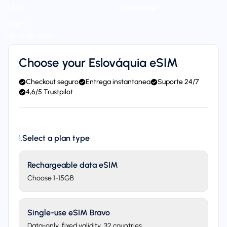
$3,95
3 available
Validity
Up to 90 days
Choose your Eslováquia eSIM
Checkout seguro
Entrega instantanea
Suporte 24/7
4,6/5 Trustpilot
Select a plan type
1
.
Rechargeable data eSIM
Choose 1-15GB
Single-use eSIM Bravo
Data-only, fixed validity. 32 countries.