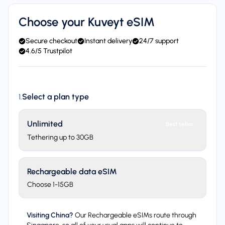
Choose your Kuveyt eSIM
Secure checkout
Instant delivery
24/7 support
4.6/5 Trustpilot
Select a plan type
1
.
Unlimited
Best seller
Tethering up to 30GB
Rechargeable data eSIM
Choose 1-15GB
Visiting China?
Our Rechargeable eSIMs route through