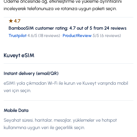
Ödeme öncesinde ağ, etkinleştirme ve yükleme ayrıntılarını
inceleyerek telefonunuza ve rotanıza uygun paketi seçin.
★
4.7
BambooSIM customer rating: 4.7 out of 5 from 24 reviews
Trustpilot
4.6
/5 (
18 reviews
)
·
ProductReview
5
/5 (
6 reviews
)
Kuveyt eSIM
Instant delivery (email/QR)
eSIM’i yola çıkmadan Wi-Fi ile kurun ve Kuveyt varışında mobil
veri için seçin.
Mobile Data
Seyahat süresi, haritalar, mesajlar, yüklemeler ve hotspot
kullanımına uygun veri ile geçerlilik seçin.