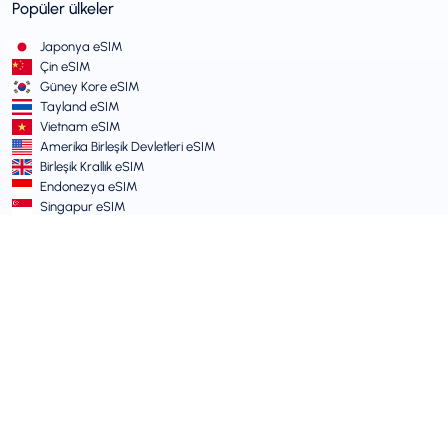
Popüler ülkeler
Japonya eSIM
Çin eSIM
Güney Kore eSIM
Tayland eSIM
Vietnam eSIM
Amerika Birleşik Devletleri eSIM
Birleşik Krallık eSIM
Endonezya eSIM
Singapur eSIM
Şartlar ve Politikalar
Hizmet Şartları
Kabul Edilebilir Kullanım Politikası
Gizlilik Politikası
Vulnerability Disclosure Policy
Destek Merkezi