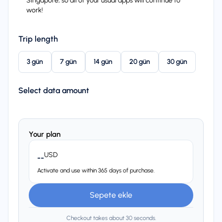
Singapore, so all of your usual apps will continue to
work!
Trip length
3 gün
7 gün
14 gün
20 gün
30 gün
Select data amount
Your plan
USD
--
Activate and use within 365 days of purchase.
Sepete ekle
Checkout takes about 30 seconds.