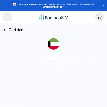
‹
›
Japonya Sınırsız Veri
, BambooSIM x KDDI tarafından desteklenmektedir
Şimdi alışveriş yap
→
Geri dön
Kuveyt eSIM
Instant delivery (email/QR)
Connect to Orange, Vodafone, Korek Telecom, Zain, Partner
networks, zain, STC, Omantel, and Avea (Türk Telekom)
24/7 support
Starting price
Plan types
$4,95
2 available
Validity
Up to 30 days