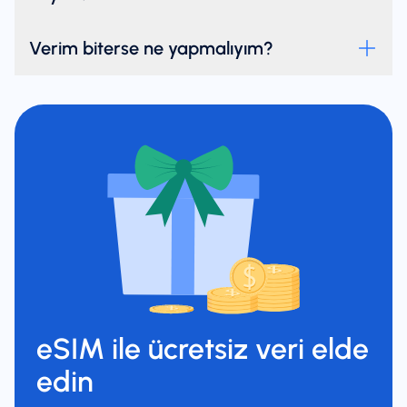
Verim biterse ne yapmalıyım?
eSIM ile ücretsiz veri elde
edin