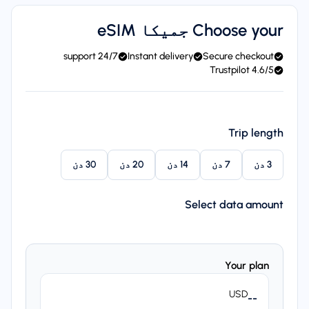
Choose your جمیکا eSIM
24/7 support
Instant delivery
Secure checkout
4.6/5 Trustpilot
Trip length
3 دن
7 دن
14 دن
20 دن
30 دن
Select data amount
Your plan
USD
--