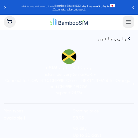
‹
›
جاپان لامحدود ڈیٹا
BambooSIM x KDDI کے ذریعے تقویت یافتہ
ابھی خریداری کریں۔
→
واپس جائیں
جمیکا کے لیے eSIM
Instant delivery (email/QR)
Connect to FLOW, BTC, CHIPPIE, Claro, LIBERTY, T-Mobile, Orange,
and CHIPPIE / FLOW
24/7 support
Plan types
Starting price
1 available
$8.95
Validity
Up to 30 days