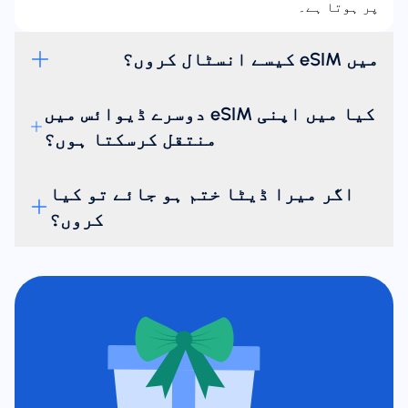
پر ہوتا ہے۔
میں eSIM کیسے انسٹال کروں؟
کیا میں اپنی eSIM دوسرے ڈیوائس میں
منتقل کرسکتا ہوں؟
اگر میرا ڈیٹا ختم ہو جائے تو کیا
کروں؟