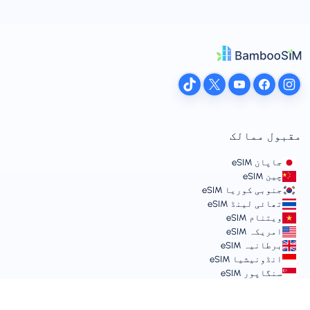
مقبول ممالک
جاپان eSIM
چین eSIM
جنوبی کوریا eSIM
تھائی لینڈ eSIM
ویتنام eSIM
امریکہ eSIM
برطانیہ eSIM
انڈونیشیا eSIM
سنگاپور eSIM