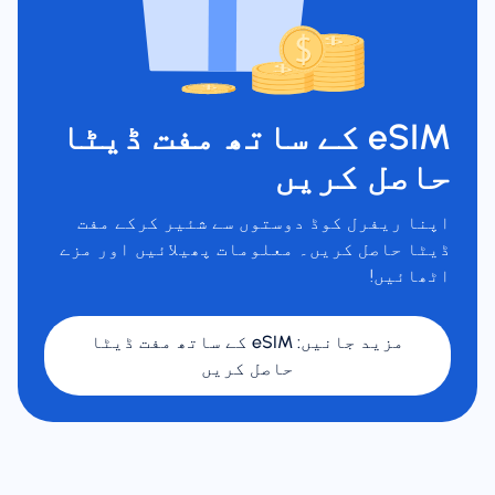
eSIM کے ساتھ مفت ڈیٹا
حاصل کریں
اپنا ریفرل کوڈ دوستوں سے شئیر کرکے مفت
ڈیٹا حاصل کریں۔ معلومات پھیلائیں اور مزے
اٹھائیں!
مزید جانیں
:
eSIM کے ساتھ مفت ڈیٹا
حاصل کریں