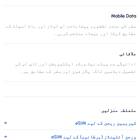
Mobile Data
سفر کی مدت، نقشوں، پیغامات، اپ لوڈز اور ہاٹ اسپاٹ کے
مطابق ڈیٹا اور میعاد منتخب کریں۔
علاقائی
ادائیگی سے پہلے نیٹ ورک، ایکٹیویشن اور ٹاپ اپ کی
تفصیل دیکھیں تاکہ پلان فون اور سفر کے مطابق ہو۔
متعلقہ منزلیں
کیریبین ریجن کے لیے eSIM
→
ورجن آئلینڈز (برطانوی) کے لیے eSIM
→