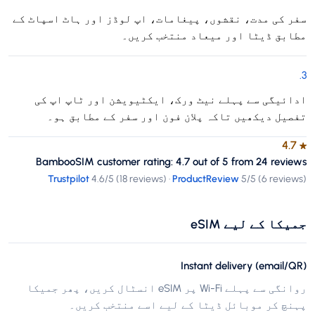
سفر کی مدت، نقشوں، پیغامات، اپ لوڈز اور ہاٹ اسپاٹ کے
مطابق ڈیٹا اور میعاد منتخب کریں۔
.
3
ادائیگی سے پہلے نیٹ ورک، ایکٹیویشن اور ٹاپ اپ کی
تفصیل دیکھیں تاکہ پلان فون اور سفر کے مطابق ہو۔
4.7
★
BambooSIM customer rating: 4.7 out of 5 from 24 reviews
Trustpilot
4.6
/5 (
18 reviews
)
·
ProductReview
5
/5 (
6 reviews
)
جمیکا کے لیے eSIM
Instant delivery (email/QR)
روانگی سے پہلے Wi-Fi پر eSIM انسٹال کریں، پھر جمیکا
پہنچ کر موبائل ڈیٹا کے لیے اسے منتخب کریں۔