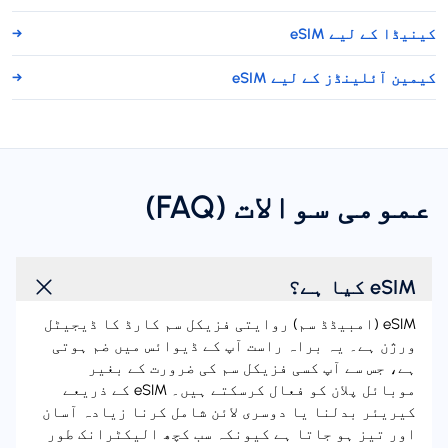
کینیڈا کے لیے eSIM
→
کیمین آئلینڈز کے لیے eSIM
→
عمومی سوالات (FAQ)
eSIM کیا ہے؟
eSIM (امبیڈڈ سم) روایتی فزیکل سم کارڈ کا ڈیجیٹل
ورژن ہے۔ یہ براہ راست آپ کے ڈیوائس میں ضم ہوتی
ہے، جس سے آپ کسی فزیکل سم کی ضرورت کے بغیر
موبائل پلان کو فعال کرسکتے ہیں۔ eSIM کے ذریعے
کیریئر بدلنا یا دوسری لائن شامل کرنا زیادہ آسان
اور تیز ہو جاتا ہے کیونکہ سب کچھ الیکٹرانک طور