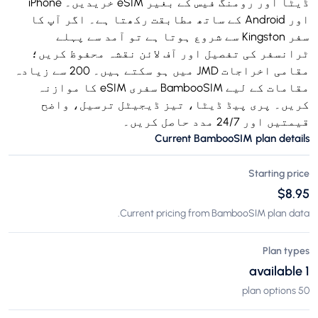
ڈیٹا اور رومنگ فیس کے بغیر eSIM خریدیں۔ iPhone
اور Android کے ساتھ مطابقت رکھتا ہے۔ اگر آپ کا
سفر Kingston سے شروع ہوتا ہے تو آمد سے پہلے
ٹرانسفر کی تفصیل اور آف لائن نقشہ محفوظ کریں؛
مقامی اخراجات JMD میں ہو سکتے ہیں۔ 200 سے زیادہ
مقامات کے لیے BambooSIM سفری eSIM کا موازنہ
کریں۔ پری پیڈ ڈیٹا، تیز ڈیجیٹل ترسیل، واضح
قیمتیں اور 24/7 مدد حاصل کریں۔
Current BambooSIM plan details
Starting price
$8.95
Current pricing from BambooSIM plan data.
Plan types
1 available
50 plan options