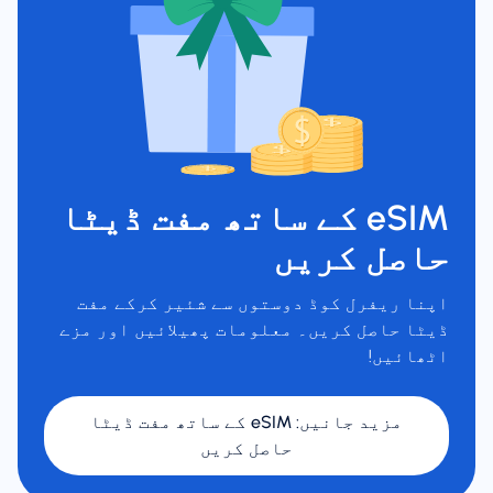
eSIM کے ساتھ مفت ڈیٹا
حاصل کریں
اپنا ریفرل کوڈ دوستوں سے شئیر کرکے مفت
ڈیٹا حاصل کریں۔ معلومات پھیلائیں اور مزے
اٹھائیں!
مزید جانیں
:
eSIM کے ساتھ مفت ڈیٹا
حاصل کریں