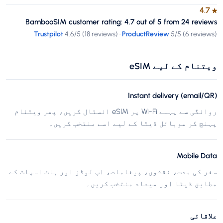
4.7
★
BambooSIM customer rating: 4.7 out of 5 from 24 reviews
Trustpilot
4.6
/5 (
18 reviews
)
·
ProductReview
5
/5 (
6 reviews
)
ویتنام کے لیے eSIM
Instant delivery (email/QR)
روانگی سے پہلے Wi-Fi پر eSIM انسٹال کریں، پھر ویتنام
پہنچ کر موبائل ڈیٹا کے لیے اسے منتخب کریں۔
Mobile Data
سفر کی مدت، نقشوں، پیغامات، اپ لوڈز اور ہاٹ اسپاٹ کے
مطابق ڈیٹا اور میعاد منتخب کریں۔
علاقائی