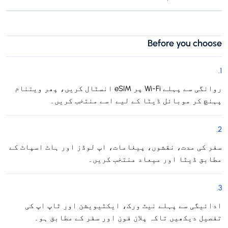
Before you choose
.
1
روانگی سے پہلے Wi-Fi پر eSIM انسٹال کریں، پھر ویتنام
پہنچ کر موبائل ڈیٹا کے لیے اسے منتخب کریں۔
.
2
سفر کی مدت، نقشوں، پیغامات، اپ لوڈز اور ہاٹ اسپاٹ کے
مطابق ڈیٹا اور میعاد منتخب کریں۔
.
3
ادائیگی سے پہلے نیٹ ورک، ایکٹیویشن اور ٹاپ اپ کی
تفصیل دیکھیں تاکہ پلان فون اور سفر کے مطابق ہو۔