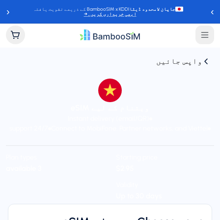
‹
›
جاپان لامحدود ڈیٹا
BambooSIM x KDDI کے ذریعے تقویت یافتہ
ابھی خریداری کریں۔
→
واپس جائیں
ویتنام کے لیے eSIM
Instant delivery (email/QR)
24/7 support
Connect to MobiFone, Partner networks, and Viettel
Plan types
Starting price
3 available
$2.95
Validity
Up to 30 days