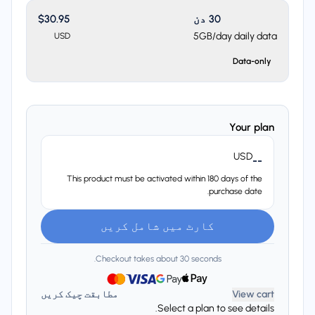
30 دن
$30.95
5GB/day daily data
USD
Data-only
Your plan
USD
--
This product must be activated within 180 days of the
purchase date.
کارٹ میں شامل کریں
Checkout takes about 30 seconds.
View cart
مطابقت چیک کریں
Select a plan to see details.