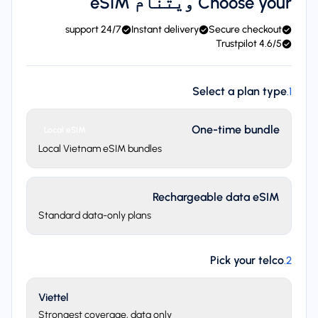
Choose your ویتنام eSIM
24/7 support
Instant delivery
Secure checkout
4.6/5 Trustpilot
Select a plan type
.
1
One-time bundle
Local eSIM
Local Vietnam eSIM bundles
Rechargeable data eSIM
Standard data-only plans
Pick your telco
.
2
Viettel
Strongest coverage, data only