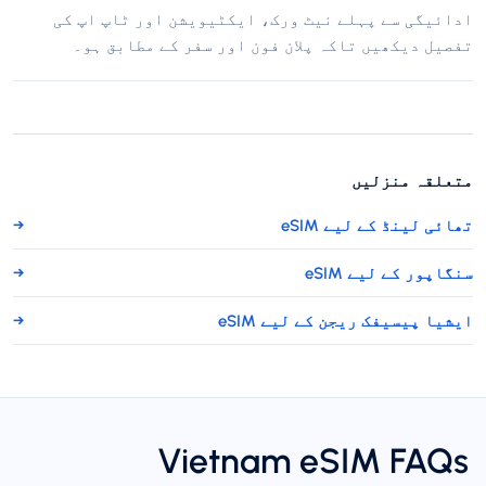
ادائیگی سے پہلے نیٹ ورک، ایکٹیویشن اور ٹاپ اپ کی
تفصیل دیکھیں تاکہ پلان فون اور سفر کے مطابق ہو۔
متعلقہ منزلیں
تھائی لینڈ کے لیے eSIM
→
سنگاپور کے لیے eSIM
→
ایشیا پیسیفک ریجن کے لیے eSIM
→
Vietnam eSIM FAQs