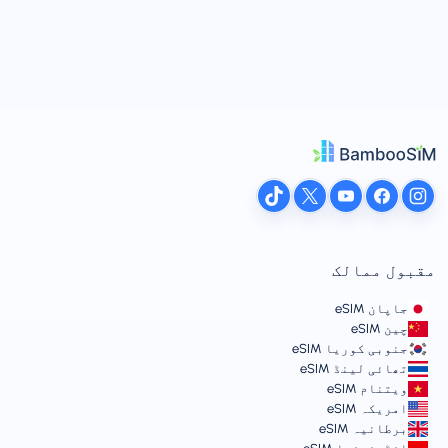
مقبول ممالک
جاپان eSIM
چین eSIM
جنوبی کوریا eSIM
تھائی لینڈ eSIM
ویتنام eSIM
امریکہ eSIM
برطانیہ eSIM