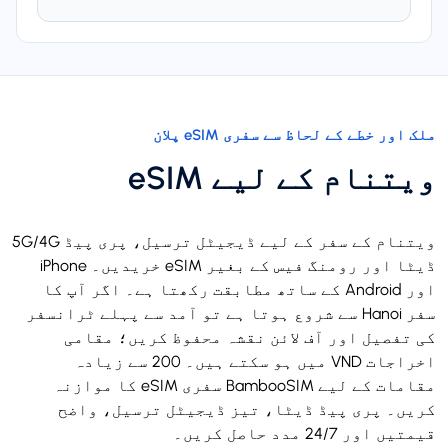
ملک اور خطے کے لحاظ سے سفری eSIM پلان
ویتنام کے لیے eSIM
ویتنام کے سفر کے لیے ڈیجیٹل ترسیل، پری پیڈ 5G/4G
ڈیٹا اور رومنگ فیس کے بغیر eSIM خریدیں۔ iPhone
اور Android کے ساتھ مطابقت رکھتا ہے۔ اگر آپ کا
سفر Hanoi سے شروع ہوتا ہے تو آمد سے پہلے ٹرانسفر
کی تفصیل اور آف لائن نقشہ محفوظ کریں؛ مقامی
اخراجات VND میں ہو سکتے ہیں۔ 200 سے زیادہ
مقامات کے لیے BambooSIM سفری eSIM کا موازنہ
کریں۔ پری پیڈ ڈیٹا، تیز ڈیجیٹل ترسیل، واضح
قیمتیں اور 24/7 مدد حاصل کریں۔