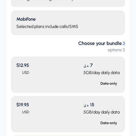
MobiFone
Selected plans include calls/SMS
Choose your bundle
.
3
3 options
7 دن
$12.95
5GB/day daily data
USD
Data-only
15 دن
$19.95
5GB/day daily data
USD
Data-only