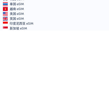
泰国 eSIM
越南 eSIM
美国 eSIM
英国 eSIM
印度尼西亚 eSIM
新加坡 eSIM
条款和政策
服务条款
可接受使用政策
隐私政策
Vulnerability Disclosure Policy
支持中心
设备兼容性
支持文章
提交工单
网站地图