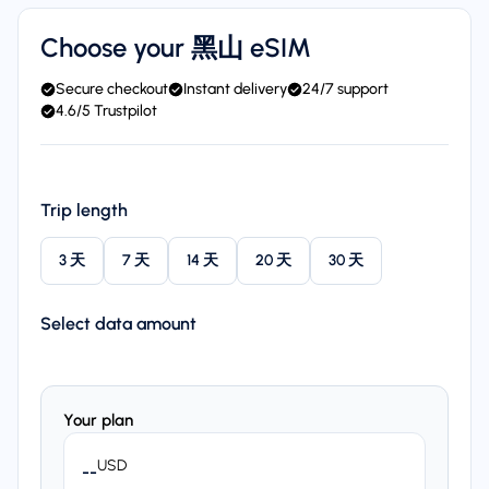
Choose your 黑山 eSIM
Secure checkout
Instant delivery
24/7 support
4.6/5 Trustpilot
Trip length
3 天
7 天
14 天
20 天
30 天
Select data amount
Your plan
USD
--