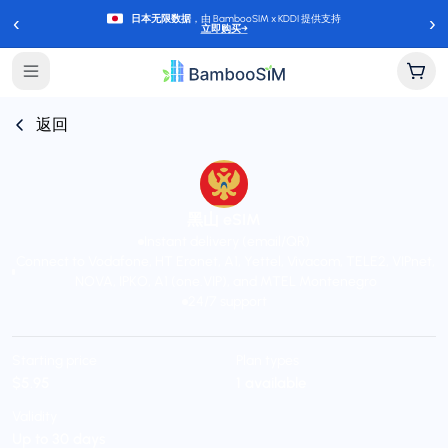
‹
›
日本无限数据
，由 BambooSIM x KDDI 提供支持
立即购买
→
返回
黑山 eSIM
Instant delivery (email/QR)
Connect to Vodafone, HT Eronet, A1, Yettel, Vivacom, TELE2, VIPnet,
NOVA, IPKO, A1 (one.VIP), and MTEL Montenegro
24/7 support
Starting price
Plan types
$5.95
1 available
Validity
Up to 30 days