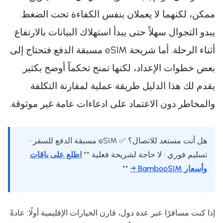
ممكن، لكنهما لا يعملان بنفس الكفاءة تحت الضغط.
يبدو التجوال سهلاً حتى يبدأ استهلاك البيانات بالارتفاع
أثناء الرحلة. أما شريحة eSIM مسبقة الدفع فتحتاج إلى
بعض خطوات الإعداد، لكنها تمنح تحكماً أوضح بكثير.
يقدم لك هذا الدليل طريقة عملية لمقارنة التكلفة
والمخاطر دون الاعتماد على ادعاءات عامة غير موثوقة.
هل أنت مستعد للاتصال؟ ✅ eSIM مسبقة الدفع للسفر •
تسليم فوري • لا حاجة لشريحة فعلية **
اطلع على باقات
وأسعار BambooSIM →
**
إذا كنت مسافرًا عبر عدة دول، قارن الخيارات الإقليمية أولًا: عادةً