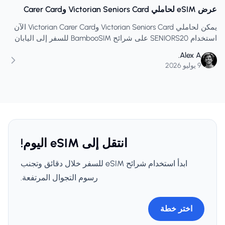
عرض eSIM لحاملي Victorian Seniors Card وCarer Card
يمكن لحاملي Victorian Seniors Card وVictorian Carer Card الآن
استخدام SENIORS20 على شرائح BambooSIM للسفر إلى اليابان
وأوروبا والولايات المتحدة ونيوزيلندا وغيرها.
Alex A.
9 يوليو 2026
انتقل إلى eSIM اليوم!
ابدأ استخدام شرائح eSIM للسفر خلال دقائق وتجنب
رسوم التجوال المرتفعة.
اختر خطة