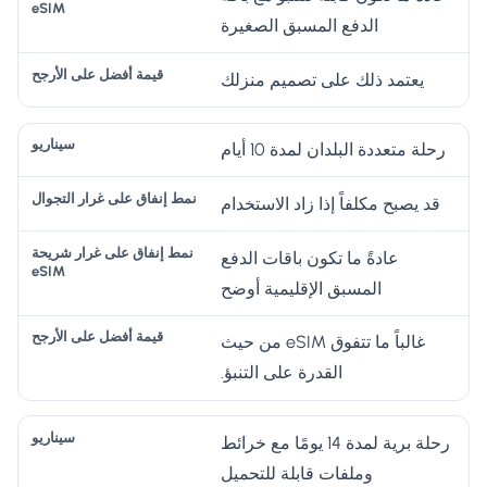
ى
ض
س
عل
الدفع المسبق الصغيرة
غ
ل
ين
ى
را
ع
يعتمد ذلك على تصميم منزلك
ار
غ
ر
ل
يو
را
ش
ى
ر
رحلة متعددة البلدان لمدة 10 أيام
ري
الأ
الت
ح
ر
قد يصبح مكلفاً إذا زاد الاستخدام
ج
ة
ج
وا
e
ح
عادةً ما تكون باقات الدفع
ل
SI
المسبق الإقليمية أوضح
M
غالباً ما تتفوق eSIM من حيث
القدرة على التنبؤ.
رحلة برية لمدة 14 يومًا مع خرائط
وملفات قابلة للتحميل