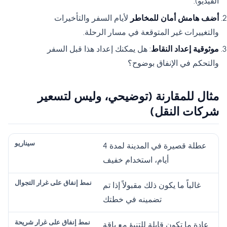
الفيديو).
أضف هامش أمان للمخاطر
لأيام السفر والتأخيرات
والتغييرات غير المتوقعة في مسار الرحلة.
موثوقية إعداد النقاط
: هل يمكنك إعداد هذا قبل السفر
والتحكم في الإنفاق بوضوح؟
مثال للمقارنة (توضيحي، وليس لتسعير
شركات النقل)
نم
عطلة قصيرة في المدينة لمدة 4
ط
أيام، استخدام خفيف
نم
إن
قي
ط
غالباً ما يكون ذلك مقبولاً إذا تم
فا
م
إن
تضمينه في خطتك
ق
ة
فا
عل
أف
ق
عادة ما تكون قابلة للتنبؤ مع باقة