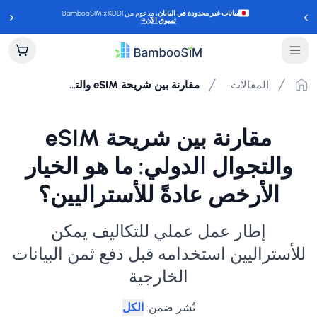
‹
›
بيانات غير محدودة في اليابان
، مدعوم من BambooSIM x KDDI
تسوق الآن
→
المقالات
مقارنة بين شريحة eSIM والتجوال الدولي: ما هو الخيار الأرخص عادةً للأستراليين؟
مقارنة بين شريحة eSIM
والتجوال الدولي: ما هو الخيار
الأرخص عادةً للأستراليين؟
إطار عمل عملي للتكاليف يمكن
للأستراليين استخدامه قبل دفع ثمن البيانات
الخارجية
نُشر ضمن
:
الكل