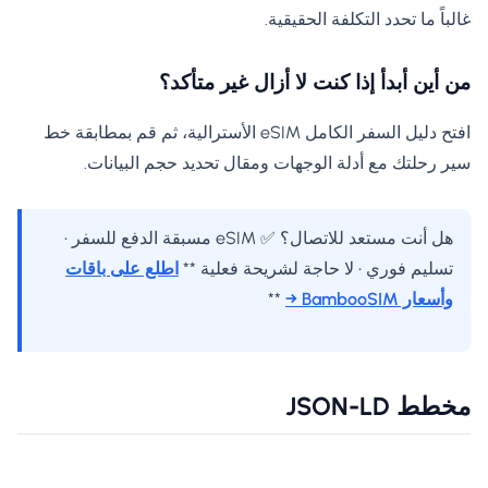
غالباً ما تحدد التكلفة الحقيقية.
من أين أبدأ إذا كنت لا أزال غير متأكد؟
افتح دليل السفر الكامل eSIM الأسترالية، ثم قم بمطابقة خط
سير رحلتك مع أدلة الوجهات ومقال تحديد حجم البيانات.
هل أنت مستعد للاتصال؟ ✅ eSIM مسبقة الدفع للسفر •
تسليم فوري • لا حاجة لشريحة فعلية **
اطلع على باقات
وأسعار BambooSIM →
**
مخطط JSON-LD