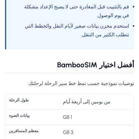
قم بالتثبيت قبل المغادرة حتى لا يصبح الإعداد مشكلة
في يوم الوصول.
استخدم مخزن بيانات صغير لأيام النقل والخطط التي
تتطلب الكثير من التنقل.
أفضل اختيار BambooSIM
توصيات نموذجية حسب نمط خط سير الرحلة لرحلتك:
بيا
من يومين إلى أربعة أيام
م
نا
ال
1 GB
ط
ع
ت
خ
بيا
و
ظ
/
يا
نا
3 GB
ل
م
خ
ر