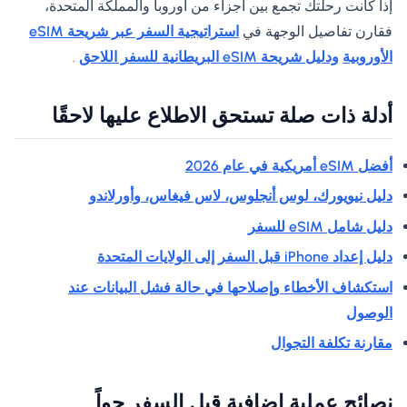
إذا كانت رحلتك تجمع بين أجزاء من أوروبا والمملكة المتحدة،
فقارن تفاصيل الوجهة في
استراتيجية السفر عبر شريحة eSIM
الأوروبية
ودليل شريحة eSIM البريطانية للسفر اللاحق
.
أدلة ذات صلة تستحق الاطلاع عليها لاحقًا
أفضل eSIM أمريكية في عام 2026
دليل نيويورك، لوس أنجلوس، لاس فيغاس، وأورلاندو
دليل شامل eSIM للسفر
دليل إعداد iPhone قبل السفر إلى الولايات المتحدة
استكشاف الأخطاء وإصلاحها في حالة فشل البيانات عند
الوصول
مقارنة تكلفة التجوال
نصائح عملية إضافية قبل السفر جواً