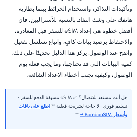
وتأكيدات التذاكر، واستخدام الخرائط بينما بطارية
هاتفك على وشك النفاد. بالنسبة للأستراليين، فإن
أفضل خطوة هي إعداد eSIM للسفر قبل المغادرة،
والاحتفاظ برصيد بيانات كافٍ، واتباع تسلسل تفعيل
واضح عند الوصول. يركز هذا الدليل تحديدًا على ذلك:
كمية البيانات التي قد تحتاجها، وما يجب فعله يوم
الوصول، وكيفية تجنب أخطاء الإعداد الشائعة.
هل أنت مستعد للاتصال؟ ✅ eSIM مسبقة الدفع للسفر •
تسليم فوري • لا حاجة لشريحة فعلية **
اطلع على باقات
وأسعار BambooSIM →
**