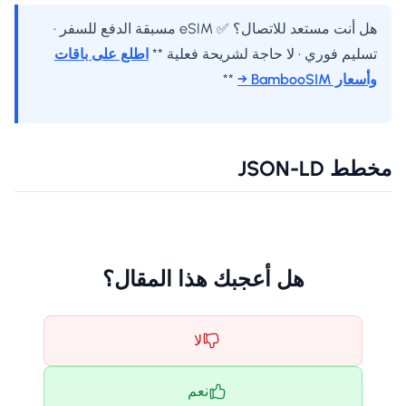
هل أنت مستعد للاتصال؟ ✅ eSIM مسبقة الدفع للسفر •
تسليم فوري • لا حاجة لشريحة فعلية **
اطلع على باقات
وأسعار BambooSIM →
**
مخطط JSON-LD
هل أعجبك هذا المقال؟
لا
نعم