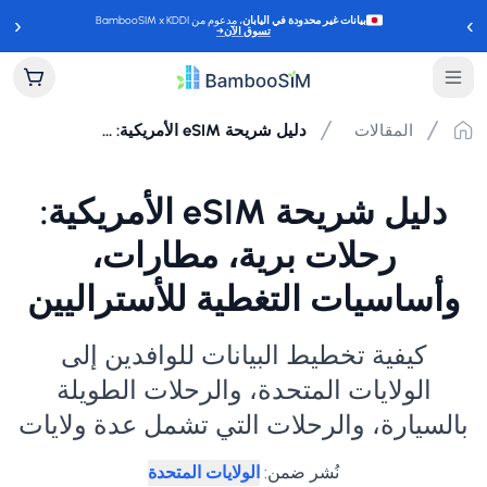
‹
›
بيانات غير محدودة في اليابان
، مدعوم من BambooSIM x KDDI
تسوق الآن
→
المقالات
دليل شريحة eSIM الأمريكية: رحلات برية، مطارات، وأساسيات التغطية للأستراليين
دليل شريحة eSIM الأمريكية:
رحلات برية، مطارات،
وأساسيات التغطية للأستراليين
كيفية تخطيط البيانات للوافدين إلى
الولايات المتحدة، والرحلات الطويلة
بالسيارة، والرحلات التي تشمل عدة ولايات
نُشر ضمن
:
الولايات المتحدة