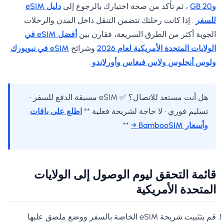
و20 GB
، ثم تأكد من صحة اختيارك بالرجوع إلى
دليل eSIM
للسفر
. إذا كانت رحلتك تتضمن التنقل داخل المدن والرحلات
الجوية أكثر من الطرق السريعة، فقارن بين
أفضل eSIM في
الولايات المتحدة الأمريكية لعام 2026
وشرائح
eSIM في نيويورك
ولوس أنجلوس ولاس فيغاس وأورلاندو
.
هل أنت مستعد للاتصال؟ ✅ eSIM مسبقة الدفع للسفر •
تسليم فوري • لا حاجة لشريحة فعلية **
اطلع على باقات
وأسعار BambooSIM →
**
قائمة التحقق ليوم الوصول إلى الولايات
المتحدة الأمريكية
قم بتثبيت شريحة eSIM الخاصة بالسفر ووضع ملصق عليها