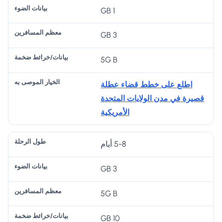
1 GB
ط
ع
ت
خ
بيا
و
ظ
/
يا
نا
3 GB
ل
م
خ
ر
ت
ال
ال
را
ال
5G B
ال
ر
م
ئ
م
ض
ح
س
ط
و
اطلع على خطط قضاء عطلة
و
ل
اف
ض
ص
قصيرة في مدن الولايات المتحدة
ء
ة
ري
خ
ى
الأمريكية
ن
م
به
ة
5-8 أيام
3 GB
5G B
10 GB