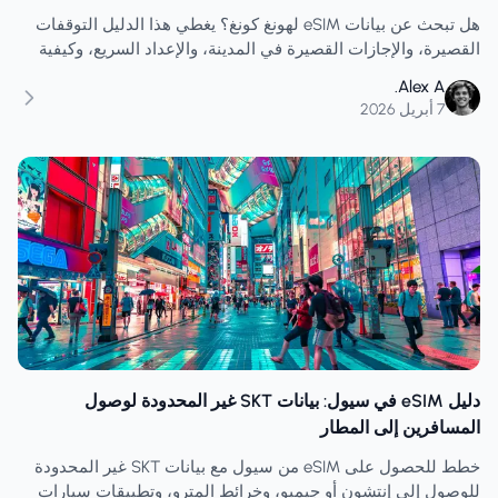
هل تبحث عن بيانات eSIM لهونغ كونغ؟ يغطي هذا الدليل التوقفات
القصيرة، والإجازات القصيرة في المدينة، والإعداد السريع، وكيفية
تجنب شراء بيانات قليلة جدًا لفترات الوصول الضيقة.
Alex A.
7 أبريل 2026
دليل eSIM في سيول: بيانات SKT غير المحدودة لوصول
المسافرين إلى المطار
خطط للحصول على eSIM من سيول مع بيانات SKT غير المحدودة
للوصول إلى إنتشون أو جيمبو، وخرائط المترو، وتطبيقات سيارات