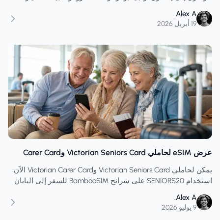
الأجرة، وتسجيل الوصول إلى الفندق، والتحقق من جواز السفر،
Alex A.
وإعداد المكالمات/الرسائل النصية القصيرة.
19 أبريل 2026
عرض eSIM لحاملي Victorian Seniors Card وCarer Card
يمكن لحاملي Victorian Seniors Card وVictorian Carer Card الآن
استخدام SENIORS20 على شرائح BambooSIM للسفر إلى اليابان
وأوروبا والولايات المتحدة ونيوزيلندا وغيرها.
Alex A.
9 يوليو 2026