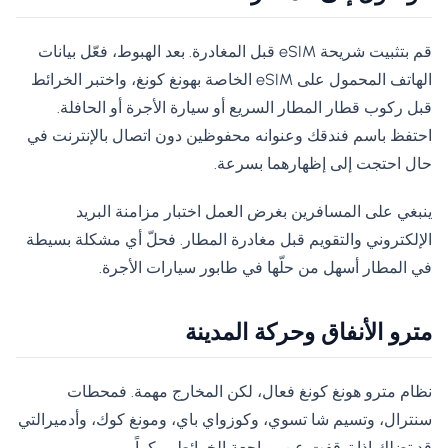
قم بتثبيت شريحة eSIM قبل المغادرة. بعد الهبوط، فعّل بيانات
الهاتف المحمول على eSIM الخاصة بهونغ كونغ، واختبر الخرائط
قبل ركوب قطار المطار السريع أو سيارة الأجرة أو الحافلة.
احتفظ باسم فندقك وعنوانه محفوظين دون اتصال بالإنترنت في
حال احتجت إلى إظهارهما بسرعة.
ينبغي على المسافرين بغرض العمل اختبار مزامنة البريد
الإلكتروني والتقويم قبل مغادرة المطار. فحلّ أي مشكلة بسيطة
في المطار أسهل من حلّها في طابور سيارات الأجرة.
مترو الأنفاق وحركة المدينة
نظام مترو هونغ كونغ فعال، لكن المخارج مهمة. فمحطات
سنترال، وتسيم شا تسوي، وكوزواي باي، ومونغ كوك، وأدميرالتي
قد تضلك إذا توقفت عن مراجعة الخرائط مبكراً.