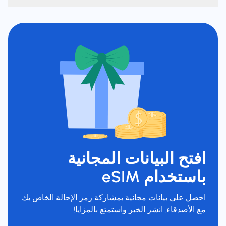
افتح البيانات المجانية
باستخدام eSIM
احصل على بيانات مجانية بمشاركة رمز الإحالة الخاص بك
مع الأصدقاء. انشر الخبر واستمتع بالمزايا!