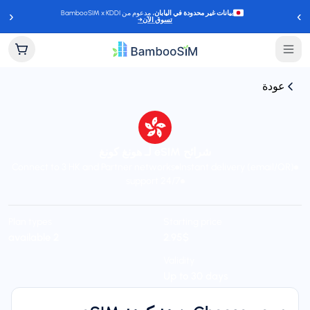
‹
›
بيانات غير محدودة في اليابان
، مدعوم من BambooSIM x KDDI
تسوق الآن
→
عودة
شرائح eSIM لـ هونغ كونغ
Connect to 3 HK and Partner networks
Instant delivery (email/QR)
24/7 support
Plan types
Starting price
$‏2.95
2 available
Validity
Up to 30 days