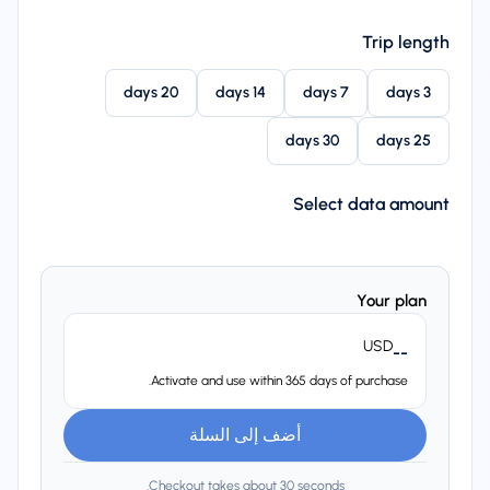
Trip length
20 days
14 days
7 days
3 days
30 days
25 days
Select data amount
Your plan
USD
--
Activate and use within 365 days of purchase.
أضف إلى السلة
Checkout takes about 30 seconds.