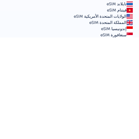
تايلاند eSIM
فيتنام eSIM
الولايات المتحدة الأمريكية eSIM
المملكة المتحدة eSIM
إندونيسيا eSIM
سنغافورة eSIM
الشروط والسياسات
شروط الخدمة
سياسة الاستخدام المقبول
سياسة الخصوصية
Vulnerability Disclosure Policy
مركز الدعم
توافق الأجهزة
مقالات الدعم
إرسال تذكرة
خريطة الموقع