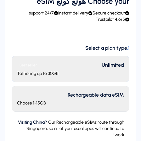
Choose your هونغ كونغ eSIM
24/7 support
Instant delivery
Secure checkout
4.6/5 Trustpilot
Select a plan type
.
1
Unlimited
Best seller
Tethering up to 30GB
Rechargeable data eSIM
Choose 1-15GB
Visiting China?
Our Rechargeable eSIMs route through
Singapore, so all of your usual apps will continue to
work!