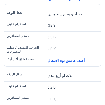
ش
ع
اس
ق
ان
ك
ظ
تخ
د
ط
مسار يربط بين مدينتين
ل
م
دا
ة
لا
ال
ال
م
أو
ق
3 GB
و
م
خ
تن
أك
ر
س
في
ظ
ث
5G B
ق
اف
ف
ي
ر
ة
ري
10 GB
م
أم
ن
ال
انً
أضف هامش يوم الانتقال
م
ا
ج
ثلاث أو أربع مدن
م
و
5G B
عا
ت
10 GB