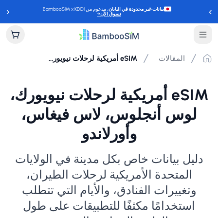
‹
›
بيانات غير محدودة في اليابان
، مدعوم من BambooSIM x KDDI
تسوق الآن
→
المقالات
eSIM أمريكية لرحلات نيويورك، لوس أنجلوس، لاس فيغاس، وأورلاندو
eSIM أمريكية لرحلات نيويورك،
لوس أنجلوس، لاس فيغاس،
وأورلاندو
دليل بيانات خاص بكل مدينة في الولايات
المتحدة الأمريكية لرحلات الطيران،
وتغييرات الفنادق، والأيام التي تتطلب
استخدامًا مكثفًا للتطبيقات على طول