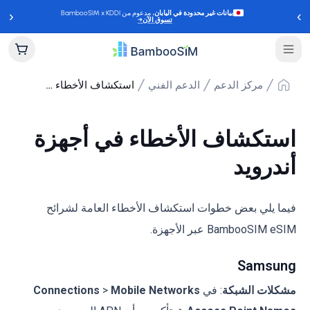
‹
›
بيانات غير محدودة في اليابان
، مدعوم من BambooSIM x KDDI
تسوق الآن
→
مركز الدعم
الدعم الفني
استكشاف الأخطاء في أجهزة أندرويد
استكشاف الأخطاء في أجهزة
أندرويد
فيما يلي بعض خطوات استكشاف الأخطاء العامة لشرائح
BambooSIM eSIM عبر الأجهزة.
Samsung
مشكلات الشبكة
: في
Mobile Networks
>
Connections