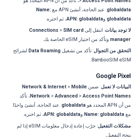
Access Point Names
>
، تأكد من أن APN المحدد هو
globaldata
. عند الحاجة، أنشئ APN مع
Name:
globaldata
و
APN: globaldata
، ثم اختره.
لا توجد بيانات
: انتقل إلى
SIM card
>
Connections
manager
وتأكد من اختيار eSIM الخاصة بك.
التحقق من التجوال
: تأكد من تشغيل
Data Roaming
لشرائح
BambooSIM eSIM.
Google Pixel
البيانات لا تعمل
: ضمن
Mobile
>
Network & Internet
Access Point Names
>
Advanced
>
Network
، تأكد
من أن APN المحدد هو
globaldata
. عند الحاجة، أنشئ واحدًا
مع
Name: globaldata
و
APN: globaldata
، ثم اختره.
مشكلات التفعيل
: جرّب إعادة إدخال معلومات eSIM إذا لم
ينجح التفعيل.