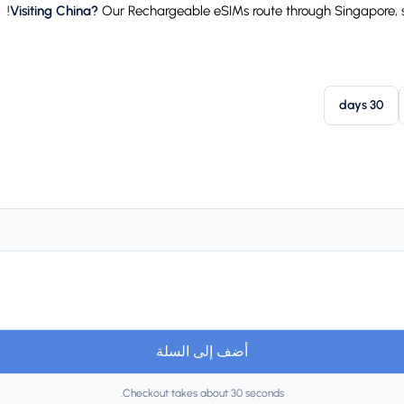
Visiting China?
Our Rechargeable eSIMs route through Singapore, so 
30 days
أضف إلى السلة
Checkout takes about 30 seconds.