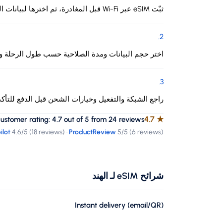
ثبّت eSIM عبر Wi-Fi قبل المغادرة، ثم اخترها لبيانات الهاتف عند الوصول إلى الهند.
.
2
اختر حجم البيانات ومدة الصلاحية حسب طول الرحلة وا
.
3
راجع الشبكة والتفعيل وخيارات الشحن قبل الدفع للتأك
4.7
★
tomer rating: 4.7 out of 5 from 24 reviews
ilot
4.6
/5 (
18 reviews
)
·
ProductReview
5
/5 (
6 reviews
)
شرائح eSIM لـ الهند
Instant delivery (email/QR)