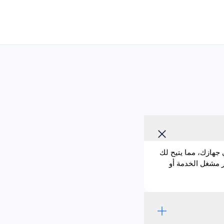
 وهي مدمجة مباشرة في جهازك، مما يتيح لك
ى إدخال بطاقة SIM فعلية. باستخدام eSIM يصبح تغيير مشغل الخدمة أو