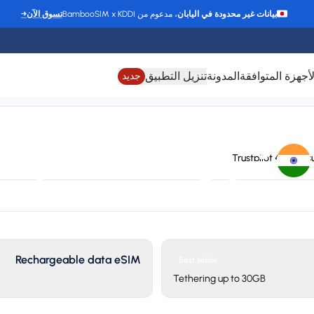
بيانات غير محدودة في اليابان
، مدعوم من BambooSIM x KDDI
تسوق الآن
→
لأجهزة المتوافقة
المدونة
تنزيل التطبيق
جديد
شرائح eSIM لـ الهند
4.6/5 Trustpilot
24/7 support
Connect to Jio (Relian
Plan types
St
2 available
Rechargeable data eSIM
Best seller
Tethering up to 30GB