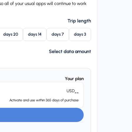
all of your usual apps will continue to work!
Trip length
20 days
14 days
7 days
3 days
Select data amount
Your plan
USD
--
Activate and use within 365 days of purchase.