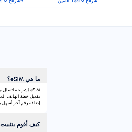
شرائح eSIM لـ الصين
→
شرائح eSIM لـ جورجيا
ما هي eSIM؟
إضافة رقم آخر أسهل بك
كيف أقوم بتثبيت eSIM؟