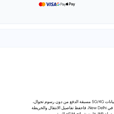
اشترِ شريحة eSIM للسفر إلى الهند بتسليم رقمي وبيانات 5G/4G مسبقة الدفع من دون رسوم تجوال،
ومتوافقة مع iPhone وAndroid. إذا كان مسارك يبدأ في New Delhi، فاحفظ تفاصيل الانتقال والخريطة
دون اتصال قبل الوصول؛ وقد تكون الرسوم المحلية بعملة INR. قارن شرائح eSIM للسفر من