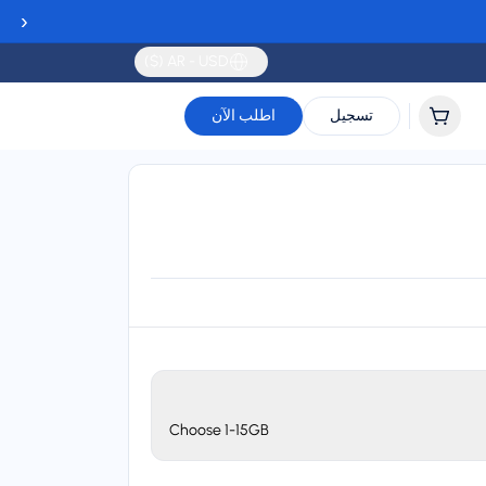
‹
AR - USD ($)
تسجيل
اطلب الآن
Validity
Up to 30 days
Choose 1-15GB