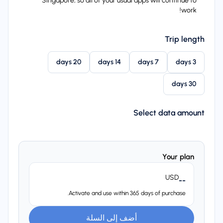
Singapore, so all of your usual apps will continue to
work!
Trip length
20 days
14 days
7 days
3 days
30 days
Select data amount
Your plan
USD
--
Activate and use within 365 days of purchase.
أضف إلى السلة