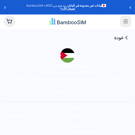
‹
›
بيانات غير محدودة في اليابان
، مدعوم من BambooSIM x KDDI
تسوق الآن
→
عودة
شرائح eSIM لـ الأردن
Instant delivery (email/QR)
Connect to Orange, Vodafone, Korek Telecom, Zain, Partner
networks, zain, STC, Omantel, and Avea (Türk Telekom)
24/7 support
Plan types
Starting price
$‏5.95
2 available
Validity
Up to 30 days