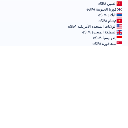
الصين eSIM
كوريا الجنوبية eSIM
تايلاند eSIM
فيتنام eSIM
الولايات المتحدة الأمريكية eSIM
المملكة المتحدة eSIM
إندونيسيا eSIM
سنغافورة eSIM
الشروط والسياسات
شروط الخدمة
سياسة الاستخدام المقبول
سياسة الخصوصية
Vulnerability Disclosure Policy
مركز الدعم
توافق الأجهزة
مقالات الدعم