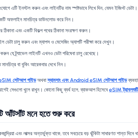
সংযোগে এটি ইনস্টল করুন এবং লাইনটির নাম স্পষ্টভাবে লিখে দিন, যেমন ইজিপ্ট ডেটা।
 একটি অফলাইন মানচিত্র ডাউনলোড করে নিন।
র ঠিকানা এবং একটি বিকল্প পথের ঠিকানা সংরক্ষণ করুন।
 ডেটা চালু করুন এবং ম্যাপস ও মেসেজিং অ্যাপটি পরীক্ষা করে দেখুন।
িত করুন যে ট্র্যাভেল লাইনটি এখনও ডেটা পরিষেবা চালু রেখেছে।
ুত মানচিত্র বা বুকিং আরেকবার দেখে নিন।
eSIM সেটআপ গাইড
অথবা
স্যামসাং এবং Android eSIM সেটআপ গাইড
ব্যবহ
র আগেই সেগুলো খুলে রাখুন। কোনো কিছু ব্যর্থ হলে, ব্যাকআপ হিসেবে
eSIM ট্রাবলশুটি
ি আঁটসাঁট মনে হতে শুরু করে
দ্রিয়া এবং লাক্সর অন্তর্ভুক্ত থাকে, তবে সবচেয়ে বড় ঝুঁকিটা সাধারণত শান্ত দিনে 