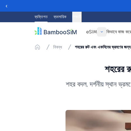
‹
ব্যক্তিগত
ব্যবসায়িক
শিক্ষার্থী
eSIM
কিভাবে কাজ কর
নিবন্ধ
শহরের রুট এবং একদিনের ভ্রমণের জন্
শহরের র
শহর বদল, দর্শনীয় স্থান ভ্র