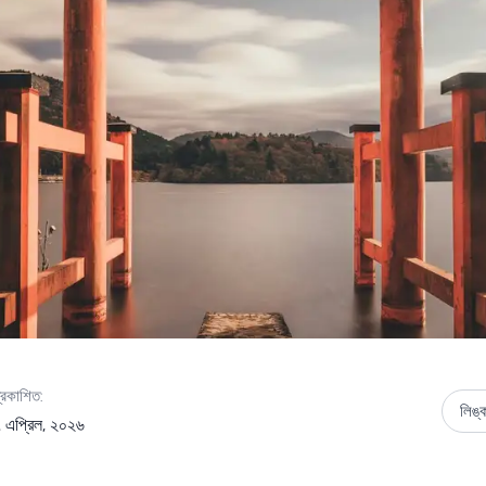
্রকাশিত:
লিঙ্
 এপ্রিল, ২০২৬