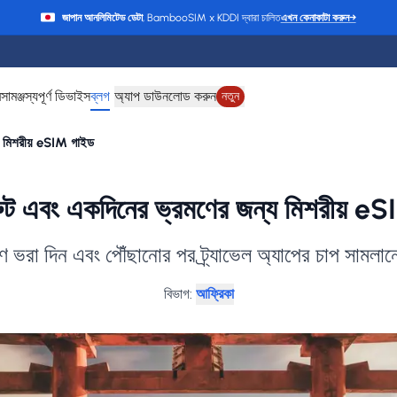
জাপান আনলিমিটেড ডেটা
, BambooSIM x KDDI দ্বারা চালিত
এখন কেনাকাটা করুন
→
ে
সামঞ্জস্যপূর্ণ ডিভাইস
ব্লগ
অ্যাপ ডাউনলোড করুন
নতুন
য মিশরীয় eSIM গাইড
ুট এবং একদিনের ভ্রমণের জন্য মিশরীয় e
মণে ভরা দিন এবং পৌঁছানোর পর ট্র্যাভেল অ্যাপের চাপ সামলান
বিভাগ
:
আফ্রিকা