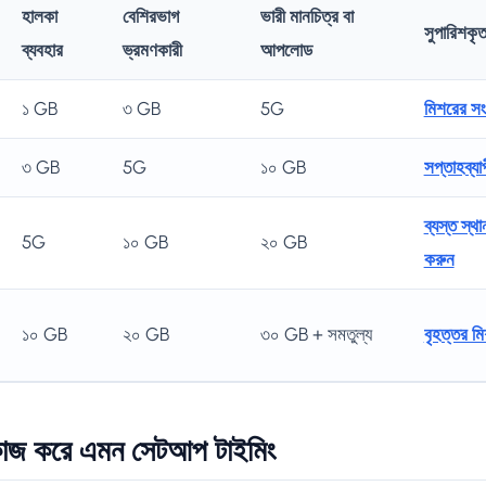
হালকা
বেশিরভাগ
ভারী মানচিত্র বা
সুপারিশকৃত
ব্যবহার
ভ্রমণকারী
আপলোড
১ GB
৩ GB
5G
মিশরের সংক
৩ GB
5G
১০ GB
সপ্তাহব্যা
ব্যস্ত স্থ
5G
১০ GB
২০ GB
করুন
১০ GB
২০ GB
৩০ GB + সমতুল্য
বৃহত্তর মি
াজ করে এমন সেটআপ টাইমিং