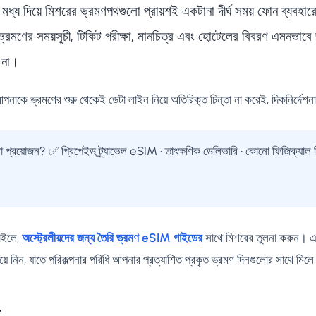
ের মধ্য দিয়ে মিশরের ভ্রমণপথগুলো প্রায়শই একটানা দীর্ঘ সময় ফোন ব্যবহ
েলা ভ্রমণের সময়সূচী, টিকিট পরীক্ষা, মানচিত্র এবং হোটেলের বিবরণ এমনভাব
 না।
ে ভ্রমণের শুরু থেকেই ডেটা লাইন নিয়ে অতিরিক্ত চিন্তা না করেই, দিকনির্দেশনা-নি
পনা প্রয়োজন? ✅ প্রিপেইড ট্র্যাভেল eSIM • তাৎক্ষণিক ডেলিভারি • কোনো ফিজিক্যাল
চাইলে,
অস্ট্রেলীয়দের জন্য তৈরি ভ্রমণ eSIM গাইডের
সাথে মিশরের তুলনা করুন। এরপ
িয়ে নিন, যাতে পরিকল্পনার পরিধি আপনার প্রত্যাশিত প্রকৃত ভ্রমণ দিনগুলোর সাথে মিলে