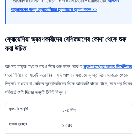
• তাৎক্ষণিক ডেলিভারি • কোনো ফিজিক্যাল সিমের প্রয়োজন নেই
আপনার
যাত্রাপথের জন্য ক্রোয়েশিয়ার প্ল্যানগুলো তুলনা করুন ->
ক্রোয়েশিয়া ভ্রমণকারীদের বেশিরভাগের কোথা থেকে শুরু
করা উচিত
আপনার যাত্রাপথের রূপরেখা দিয়ে শুরু করুন, তারপর
ভ্রমণ তথ্যের আকার নির্দেশিকার
সাথে মিলিয়ে তা যাচাই করে নিন। যদি আপনার সবচেয়ে ব্যস্ত দিনে জাগরেব থেকে
স্প্লিটে যাওয়ার বা দেরিতে ডুব্রোভনিকের দিকে আরেকটি যাত্রা থাকে, তবে গড় দিনের
পরিবর্তে সেই দিনের জন্যই টিকিট কিনুন।
ভা
২-৪ দিন
বে
রী
সু
১ GB
ভ্র
হা
শি
মা
পা
ম
ল
র
ন
রি