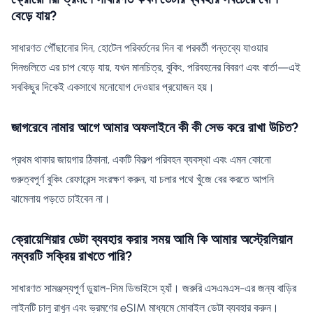
বেড়ে যায়?
সাধারণত পৌঁছানোর দিন, হোটেল পরিবর্তনের দিন বা পরবর্তী গন্তব্যে যাওয়ার
দিনগুলিতে এর চাপ বেড়ে যায়, যখন মানচিত্র, বুকিং, পরিবহনের বিবরণ এবং বার্তা—এই
সবকিছুর দিকেই একসাথে মনোযোগ দেওয়ার প্রয়োজন হয়।
জাগরেবে নামার আগে আমার অফলাইনে কী কী সেভ করে রাখা উচিত?
প্রথম থাকার জায়গার ঠিকানা, একটি বিকল্প পরিবহন ব্যবস্থা এবং এমন কোনো
গুরুত্বপূর্ণ বুকিং রেফারেন্স সংরক্ষণ করুন, যা চলার পথে খুঁজে বের করতে আপনি
ঝামেলায় পড়তে চাইবেন না।
ক্রোয়েশিয়ার ডেটা ব্যবহার করার সময় আমি কি আমার অস্ট্রেলিয়ান
নম্বরটি সক্রিয় রাখতে পারি?
সাধারণত সামঞ্জস্যপূর্ণ ডুয়াল-সিম ডিভাইসে হ্যাঁ। জরুরি এসএমএস-এর জন্য বাড়ির
লাইনটি চালু রাখুন এবং ভ্রমণের eSIM মাধ্যমে মোবাইল ডেটা ব্যবহার করুন।