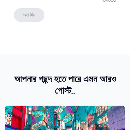
0
/1000
জমা দিন
আপনার পছন্দ হতে পারে এমন আরও
পোস্ট..