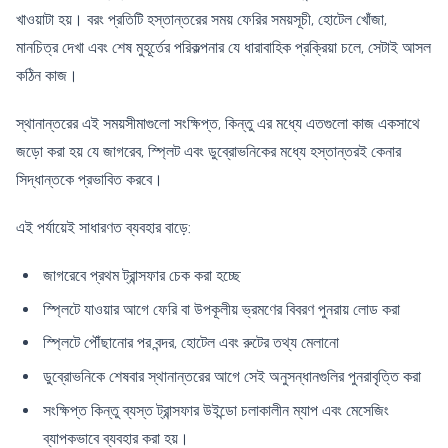
খাওয়াটা হয়। বরং প্রতিটি হস্তান্তরের সময় ফেরির সময়সূচী, হোটেল খোঁজা,
মানচিত্র দেখা এবং শেষ মুহূর্তের পরিকল্পনার যে ধারাবাহিক প্রক্রিয়া চলে, সেটাই আসল
কঠিন কাজ।
স্থানান্তরের এই সময়সীমাগুলো সংক্ষিপ্ত, কিন্তু এর মধ্যে এতগুলো কাজ একসাথে
জড়ো করা হয় যে জাগরেব, স্প্লিট এবং ডুব্রোভনিকের মধ্যে হস্তান্তরই কেনার
সিদ্ধান্তকে প্রভাবিত করবে।
এই পর্যায়েই সাধারণত ব্যবহার বাড়ে:
জাগরেবে প্রথম ট্রান্সফার চেক করা হচ্ছে
স্প্লিটে যাওয়ার আগে ফেরি বা উপকূলীয় ভ্রমণের বিবরণ পুনরায় লোড করা
স্প্লিটে পৌঁছানোর পর বন্দর, হোটেল এবং রুটের তথ্য মেলানো
ডুব্রোভনিকে শেষবার স্থানান্তরের আগে সেই অনুসন্ধানগুলির পুনরাবৃত্তি করা
সংক্ষিপ্ত কিন্তু ব্যস্ত ট্রান্সফার উইন্ডো চলাকালীন ম্যাপ এবং মেসেজিং
ব্যাপকভাবে ব্যবহার করা হয়।