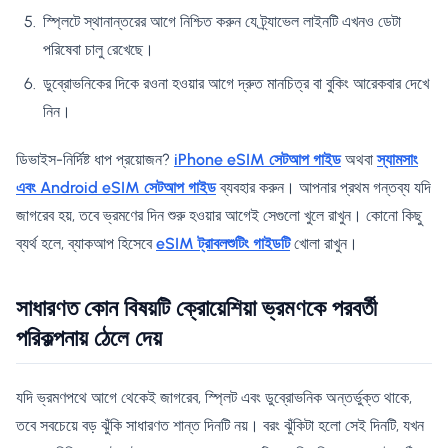
স্প্লিটে স্থানান্তরের আগে নিশ্চিত করুন যে ট্র্যাভেল লাইনটি এখনও ডেটা
পরিষেবা চালু রেখেছে।
ডুব্রোভনিকের দিকে রওনা হওয়ার আগে দ্রুত মানচিত্র বা বুকিং আরেকবার দেখে
নিন।
ডিভাইস-নির্দিষ্ট ধাপ প্রয়োজন?
iPhone eSIM সেটআপ গাইড
অথবা
স্যামসাং
এবং Android eSIM সেটআপ গাইড
ব্যবহার করুন। আপনার প্রথম গন্তব্য যদি
জাগরেব হয়, তবে ভ্রমণের দিন শুরু হওয়ার আগেই সেগুলো খুলে রাখুন। কোনো কিছু
ব্যর্থ হলে, ব্যাকআপ হিসেবে
eSIM ট্রাবলশুটিং গাইডটি
খোলা রাখুন।
সাধারণত কোন বিষয়টি ক্রোয়েশিয়া ভ্রমণকে পরবর্তী
পরিকল্পনায় ঠেলে দেয়
যদি ভ্রমণপথে আগে থেকেই জাগরেব, স্প্লিট এবং ডুব্রোভনিক অন্তর্ভুক্ত থাকে,
তবে সবচেয়ে বড় ঝুঁকি সাধারণত শান্ত দিনটি নয়। বরং ঝুঁকিটা হলো সেই দিনটি, যখন