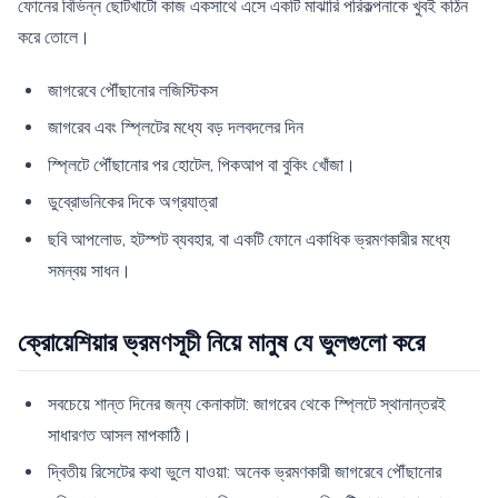
ফোনের বিভিন্ন ছোটখাটো কাজ একসাথে এসে একটি মাঝারি পরিকল্পনাকে খুবই কঠিন
করে তোলে।
জাগরেবে পৌঁছানোর লজিস্টিকস
জাগরেব এবং স্প্লিটের মধ্যে বড় দলবদলের দিন
স্প্লিটে পৌঁছানোর পর হোটেল, পিকআপ বা বুকিং খোঁজা।
ডুব্রোভনিকের দিকে অগ্রযাত্রা
ছবি আপলোড, হটস্পট ব্যবহার, বা একটি ফোনে একাধিক ভ্রমণকারীর মধ্যে
সমন্বয় সাধন।
ক্রোয়েশিয়ার ভ্রমণসূচী নিয়ে মানুষ যে ভুলগুলো করে
সবচেয়ে শান্ত দিনের জন্য কেনাকাটা: জাগরেব থেকে স্প্লিটে স্থানান্তরই
সাধারণত আসল মাপকাঠি।
দ্বিতীয় রিসেটের কথা ভুলে যাওয়া: অনেক ভ্রমণকারী জাগরেবে পৌঁছানোর