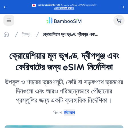
‹
›
জাপান আনলিমিটেড ডেটা
, BambooSIM x KDDI দ্বারা চালিত
এখন কেনাকাটা করুন
→
নিবন্ধ
ক্রোয়েশিয়ার মূল ভূখণ্ড, দ্বীপপুঞ্জ এবং ফেরিঘাটের জন্য eSIM নির্দেশিকা
ক্রোয়েশিয়ার মূল ভূখণ্ড, দ্বীপপুঞ্জ এবং
ফেরিঘাটের জন্য eSIM নির্দেশিকা
উপকূল ও শহরের ভ্রমণসূচী, ফেরি বা সড়কপথে ভ্রমণের
দিনগুলো এবং আরও পরিচ্ছন্নভাবে পৌঁছানোর
প্রস্তুতির জন্য একটি ব্যবহারিক নির্দেশিকা।
বিভাগ
:
ইউরোপ