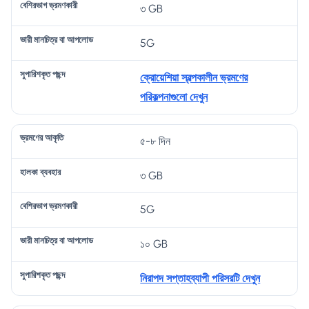
৩ GB
ণে
কা
ভা
চি
শ
র
ব্য
গ
ত্র
কৃ
5G
আ
ব
ভ্র
বা
ত
কৃ
হা
মণ
আ
প
ক্রোয়েশিয়া স্বল্পকালীন ভ্রমণের
তি
র
কা
প
ছ
পরিকল্পনাগুলো দেখুন
রী
লো
ন্দ
ড
৫-৮ দিন
৩ GB
5G
১০ GB
নিরাপদ সপ্তাহব্যাপী পরিসরটি দেখুন