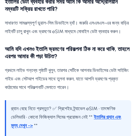
ইতালির ডেটা ব্যবহার করার সময় আমি কি আমার অস্ট্রেলিয়ান
নম্বরটি সক্রিয় রাখতে পারি?
সাধারণত সামঞ্জস্যপূর্ণ ডুয়াল-সিম ডিভাইসে হ্যাঁ। জরুরি এসএমএস-এর জন্য বাড়ির
লাইনটি চালু রাখুন এবং ভ্রমণের eSIM মাধ্যমে মোবাইল ডেটা ব্যবহার করুন।
আমি যদি এখনও ইতালি ভ্রমণের পরিকল্পনা ঠিক না করে থাকি, তাহলে
এরপর আমার কী পড়া উচিত?
প্রথমে লাইভ গন্তব্য পৃষ্ঠাটি খুলুন, তারপর সেটিকে আপনার ডিভাইসের ডেটা সাইজিং
গাইড এবং সেটআপ গাইডের সাথে তুলনা করুন, যাতে আপনি ভ্রমণের প্রকৃত
কাঠামোর সাথে পরিকল্পনাটি মেলাতে পারেন।
প্ল্যান বেছে নিতে প্রস্তুত? ✅ প্রিপেইড ট্র্যাভেল eSIM • তাৎক্ষণিক
ডেলিভারি • কোনো ফিজিক্যাল সিমের প্রয়োজন নেই **
ইতালির প্ল্যান এবং
মূল্য দেখুন ->
**