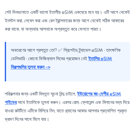
সেই দিনগুলোতে একটি ভালো ইতালীয় eSIM একঘেয়ে মনে হয়। এটি আগে থেকেই
ইনস্টল করা, লেবেল করা এবং রেল ট্রান্সফারের জন্য আগে থেকেই সঠিক আকারের
করা থাকে, যা অন্যথায় আপনাকে অপ্রস্তুত করে ফেলতে পারত।
অবতরণের আগে প্রস্তুত তো? ✅ প্রিপেইড ট্র্যাভেল eSIM • তাৎক্ষণিক
ডেলিভারি • কোনো ফিজিক্যাল সিমের প্রয়োজন নেই
ইতালির eSIM
বিকল্পগুলির তুলনা করুন ->
পরিকল্পনার জন্য একটি বিস্তৃত সূচনা বিন্দু চাইলে,
ইউরোপের বহু-দেশীয় eSIM
গাইডের
সাথে ইতালিকে তুলনা করুন। এরপর রোম, ফ্লোরেন্স এবং মিলানের মধ্য দিয়ে
যাওয়া রুটটিতে এটিকে মিলিয়ে নিন, যাতে প্ল্যানের আকার আপনার প্রত্যাশিত প্রকৃত
ভ্রমণ দিনের সাথে মিলে যায়।