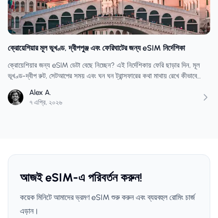
ক্রোয়েশিয়ার মূল ভূখণ্ড, দ্বীপপুঞ্জ এবং ফেরিঘাটের জন্য eSIM নির্দেশিকা
ক্রোয়েশিয়ার জন্য eSIM ডেটা বেছে নিচ্ছেন? এই নির্দেশিকায় ফেরি ছাড়ার দিন, মূল
ভূখণ্ড-দ্বীপ রুট, সেটআপের সময় এবং ঘন ঘন ট্রান্সফারের কথা মাথায় রেখে কীভাবে
একটি প্ল্যান তৈরি করবেন, সে সম্পর্কে আলোচনা করা হয়েছে।
Alex A.
৭ এপ্রি, ২০২৬
আজই eSIM-এ পরিবর্তন করুন!
কয়েক মিনিটে আমাদের ভ্রমণ eSIM শুরু করুন এবং ব্যয়বহুল রোমিং চার্জ
এড়ান।