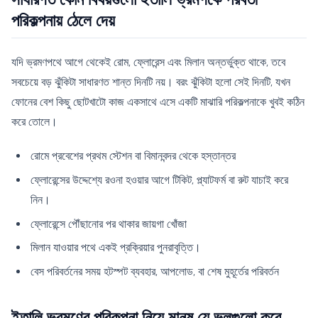
পরিকল্পনায় ঠেলে দেয়
যদি ভ্রমণপথে আগে থেকেই রোম, ফ্লোরেন্স এবং মিলান অন্তর্ভুক্ত থাকে, তবে
সবচেয়ে বড় ঝুঁকিটা সাধারণত শান্ত দিনটি নয়। বরং ঝুঁকিটা হলো সেই দিনটি, যখন
ফোনের বেশ কিছু ছোটখাটো কাজ একসাথে এসে একটি মাঝারি পরিকল্পনাকে খুবই কঠিন
করে তোলে।
রোমে প্রবেশের প্রথম স্টেশন বা বিমানবন্দর থেকে হস্তান্তর
ফ্লোরেন্সের উদ্দেশ্যে রওনা হওয়ার আগে টিকিট, প্ল্যাটফর্ম বা রুট যাচাই করে
নিন।
ফ্লোরেন্সে পৌঁছানোর পর থাকার জায়গা খোঁজা
মিলান যাওয়ার পথে একই প্রক্রিয়ার পুনরাবৃত্তি।
বেস পরিবর্তনের সময় হটস্পট ব্যবহার, আপলোড, বা শেষ মুহূর্তের পরিবর্তন
ইতালি ভ্রমণের পরিকল্পনা নিয়ে মানুষ যে ভুলগুলো করে