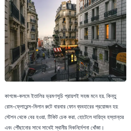
কাগজে-কলমে ইতালির ভ্রমণসূচি প্রায়শই সহজ মনে হয়, কিন্তু
রোম-ফ্লোরেন্স-মিলান রুটে বারবার ফোন ব্যবহারের প্রয়োজন হয়:
স্টেশন থেকে বের হওয়া, টিকিট চেক করা, হোটেলে দায়িত্ব হস্তান্তর
এবং পৌঁছানোর সাথে সাথেই স্থানীয় দিকনির্দেশনা খোঁজা।