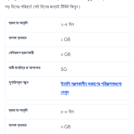
গড় দিনের পরিবর্তে সেই দিনের জন্যই টিকিট কিনুন।
ভা
২-৪ দিন
বে
রী
সু
১ GB
ভ্র
হা
শি
মা
পা
ম
ল
র
ন
রি
৩ GB
ণে
কা
ভা
চি
শ
র
ব্য
গ
ত্র
কৃ
5G
আ
ব
ভ্র
বা
ত
কৃ
হা
মণ
আ
প
ইতালি স্বল্পকালীন ভ্রমণের পরিকল্পনাগুলো
তি
র
কা
প
ছ
দেখুন
রী
লো
ন্দ
ড
৫-৮ দিন
৩ GB