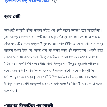
‘ভ্রমণকারীদের জন্য মালয়েশিয়া eSIM
পড়ুন।
ক্রয় নোট
ভ্রমণসূচী অনুযায়ী পরিকল্পনা করা উচিত, এর একটি ভালো উদাহরণ হলো মালয়েশিয়া।
কুয়ালালামপুরে যাতায়াত ও গণপরিবহনের জন্য ডেটা ব্যবহৃত হয়। পেনাং-এ খাবারের
খোঁজ এবং হাঁটার পথের জন্য এটি ব্যবহৃত হয়। লাংকাউই-তে এক জায়গা থেকে অন্য
জায়গায় যাওয়া, ট্যুর এবং আবহাওয়ার খবর জানার জন্য এটি ব্যবহৃত হয়। একটি শহরে
থাকলে ডেটা কম লাগতে পারে, কিন্তু একাধিক গন্তব্যে যাওয়ার ক্ষেত্রে তা হওয়া
উচিত নয়। আপনি যদি মালয়েশিয়ার সাথে সিঙ্গাপুর বা থাইল্যান্ড ভ্রমণের পরিকল্পনা
করেন, তবে এশিয়া প্যাসিফিক অঞ্চলের নেটওয়ার্কের সাথে মালয়েশিয়ার স্থানীয়
eSIM তুলনা করে দেখুন। যখন প্রতিটি গিগাবাইটের সর্বোচ্চ ব্যবহার করার চেয়ে
সীমান্ত পারাপার বেশি গুরুত্বপূর্ণ হয়ে ওঠে, তখন আঞ্চলিক বিকল্পটি বেছে নেওয়া সহজ
হতে পারে।
প্রায়শই জিজ্ঞাসিত প্রশ্নাবলী