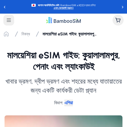
‹
›
জাপান আনলিমিটেড ডেটা
, BambooSIM x KDDI দ্বারা চালিত
এখন কেনাকাটা করুন
→
নিবন্ধ
মালয়েশিয়া eSIM গাইড: কুয়ালালামপুর, পেনাং এবং ল্যাংকাউই
মালয়েশিয়া eSIM গাইড: কুয়ালালামপুর,
পেনাং এবং ল্যাংকাউই
খাবার ভ্রমণ, দ্বীপ ভ্রমণ এবং শহরের মধ্যে যাতায়াতের
জন্য একটি কার্যকরী ডেটা প্ল্যান
বিভাগ
:
এশিয়া