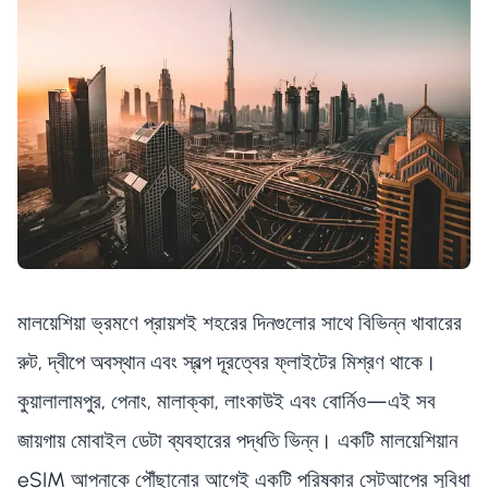
মালয়েশিয়া ভ্রমণে প্রায়শই শহরের দিনগুলোর সাথে বিভিন্ন খাবারের
রুট, দ্বীপে অবস্থান এবং স্বল্প দূরত্বের ফ্লাইটের মিশ্রণ থাকে।
কুয়ালালামপুর, পেনাং, মালাক্কা, লাংকাউই এবং বোর্নিও—এই সব
জায়গায় মোবাইল ডেটা ব্যবহারের পদ্ধতি ভিন্ন। একটি মালয়েশিয়ান
eSIM আপনাকে পৌঁছানোর আগেই একটি পরিষ্কার সেটআপের সুবিধা