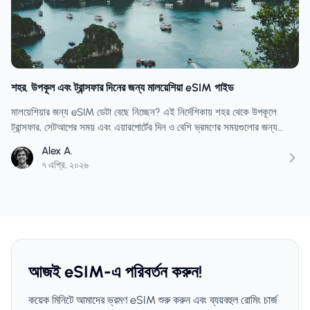
শহর, উপকূল এবং ট্রান্সফার দিনের জন্য মালয়েশিয়া eSIM গাইড
মালয়েশিয়ার জন্য eSIM ডেটা বেছে নিচ্ছেন? এই নির্দেশিকায় শহর থেকে উপকূলে
ট্রান্সফার, সেটআপের সময় এবং এয়ারপোর্টের দিন ও বেশি ভ্রমণের সময়গুলোর জন্য
কীভাবে প্ল্যান বাছাই করবেন, সে সম্পর্কে আলোচনা করা হয়েছে।
Alex A.
৭ এপ্রি, ২০২৬
আজই eSIM-এ পরিবর্তন করুন!
কয়েক মিনিটে আমাদের ভ্রমণ eSIM শুরু করুন এবং ব্যয়বহুল রোমিং চার্জ