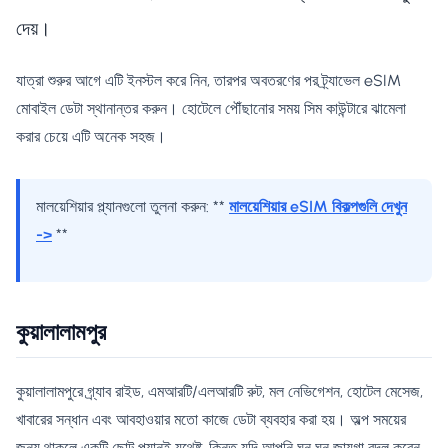
দেয়।
যাত্রা শুরুর আগে এটি ইনস্টল করে নিন, তারপর অবতরণের পর ট্র্যাভেল eSIM
মোবাইল ডেটা স্থানান্তর করুন। হোটেলে পৌঁছানোর সময় সিম কাউন্টারে ঝামেলা
করার চেয়ে এটি অনেক সহজ।
মালয়েশিয়ার প্ল্যানগুলো তুলনা করুন: **
মালয়েশিয়ার eSIM বিকল্পগুলি দেখুন
->
**
কুয়ালালামপুর
কুয়ালালামপুরে গ্র্যাব রাইড, এমআরটি/এলআরটি রুট, মল নেভিগেশন, হোটেল মেসেজ,
খাবারের সন্ধান এবং আবহাওয়ার মতো কাজে ডেটা ব্যবহার করা হয়। অল্প সময়ের
জন্য থাকলে একটি ছোট প্ল্যানই যথেষ্ট, কিন্তু যদি আপনি ঘন ঘন জায়গা বদল করেন